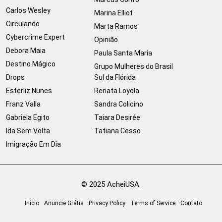
Carlos Wesley
Marina Elliot
Circulando
Marta Ramos
Cybercrime Expert
Opinião
Debora Maia
Paula Santa Maria
Destino Mágico
Grupo Mulheres do Brasil
Drops
Sul da Flórida
Esterliz Nunes
Renata Loyola
Franz Valla
Sandra Colicino
Gabriela Egito
Taiara Desirée
Ida Sem Volta
Tatiana Cesso
Imigração Em Dia
© 2025 AcheiUSA.
Início
Anuncie Grátis
Privacy Policy
Terms of Service
Contato