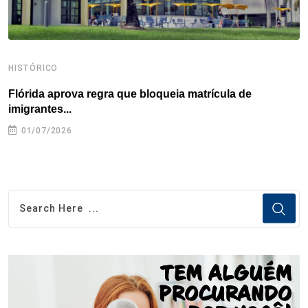
HISTÓRICO
H
Flórida aprova regra que bloqueia matrícula de
A
imigrantes...
01/07/2026