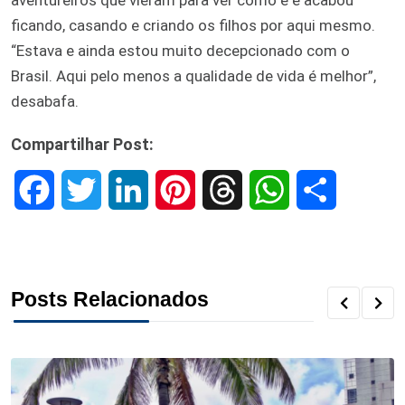
ficando, casando e criando os filhos por aqui mesmo.
“Estava e ainda estou muito decepcionado com o
Brasil. Aqui pelo menos a qualidade de vida é melhor”,
desabafa.
Compartilhar Post:
F
T
L
P
T
W
S
a
w
i
i
h
h
h
c
i
n
n
r
a
a
Posts Relacionados
e
t
k
t
e
t
r
b
t
e
e
a
s
e
o
e
d
r
d
A