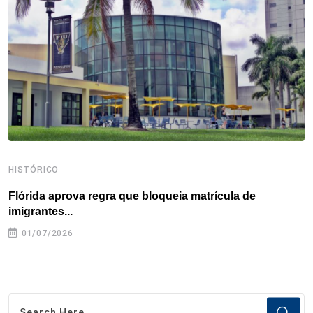
o
r
I
e
s
p
k
n
s
p
t
HISTÓRICO
H
Flórida aprova regra que bloqueia matrícula de
A
imigrantes...
01/07/2026