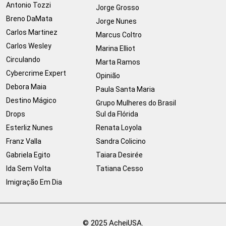
Antonio Tozzi
Jorge Grosso
Breno DaMata
Jorge Nunes
Carlos Martinez
Marcus Coltro
Carlos Wesley
Marina Elliot
Circulando
Marta Ramos
Cybercrime Expert
Opinião
Debora Maia
Paula Santa Maria
Destino Mágico
Grupo Mulheres do Brasil
Drops
Sul da Flórida
Esterliz Nunes
Renata Loyola
Franz Valla
Sandra Colicino
Gabriela Egito
Taiara Desirée
Ida Sem Volta
Tatiana Cesso
Imigração Em Dia
© 2025 AcheiUSA.