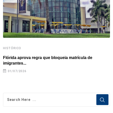
k
n
s
p
t
HISTÓRICO
H
Flórida aprova regra que bloqueia matrícula de
A
imigrantes...
01/07/2026