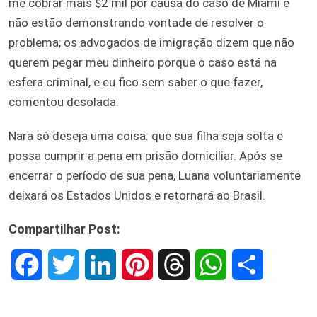
me cobrar mais $2 mil por causa do caso de Miami e
não estão demonstrando vontade de resolver o
problema; os advogados de imigração dizem que não
querem pegar meu dinheiro porque o caso está na
esfera criminal, e eu fico sem saber o que fazer,
comentou desolada.
Nara só deseja uma coisa: que sua filha seja solta e
possa cumprir a pena em prisão domiciliar. Após se
encerrar o período de sua pena, Luana voluntariamente
deixará os Estados Unidos e retornará ao Brasil.
Compartilhar Post:
F
T
L
P
T
W
S
a
w
i
i
h
h
h