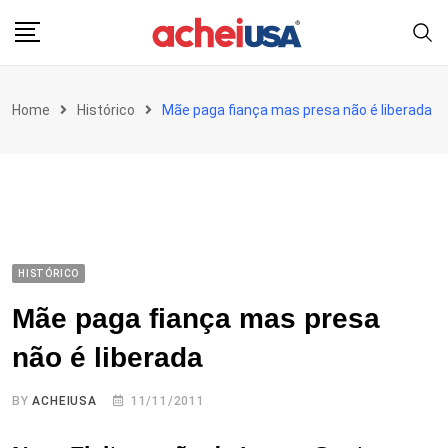
Skip
to
content
Home
Histórico
Mãe paga fiança mas presa não é liberada
HISTÓRICO
Mãe paga fiança mas presa
não é liberada
BY
ACHEIUSA
11/11/2011