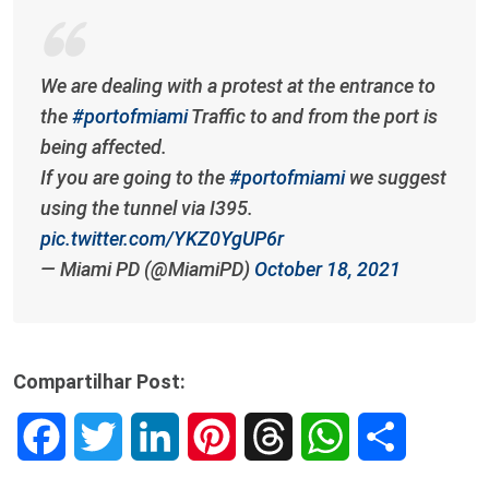
We are dealing with a protest at the entrance to
the
#portofmiami
Traffic to and from the port is
being affected.
If you are going to the
#portofmiami
we suggest
using the tunnel via I395.
pic.twitter.com/YKZ0YgUP6r
— Miami PD (@MiamiPD)
October 18, 2021
Compartilhar Post:
F
T
L
P
T
W
S
a
w
i
i
h
h
h