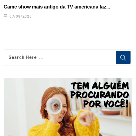
Game show mais antigo da TV americana faz...
I
se
07/08/2026