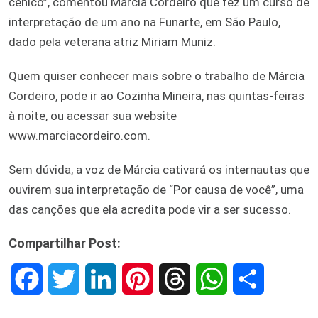
cênico”, comentou Márcia Cordeiro que fez um curso de
interpretação de um ano na Funarte, em São Paulo,
dado pela veterana atriz Miriam Muniz.
Quem quiser conhecer mais sobre o trabalho de Márcia
Cordeiro, pode ir ao Cozinha Mineira, nas quintas-feiras
à noite, ou acessar sua website
www.marciacordeiro.com.
Sem dúvida, a voz de Márcia cativará os internautas que
ouvirem sua interpretação de “Por causa de você”, uma
das canções que ela acredita pode vir a ser sucesso.
Compartilhar Post:
F
T
L
P
T
W
S
a
w
i
i
h
h
h