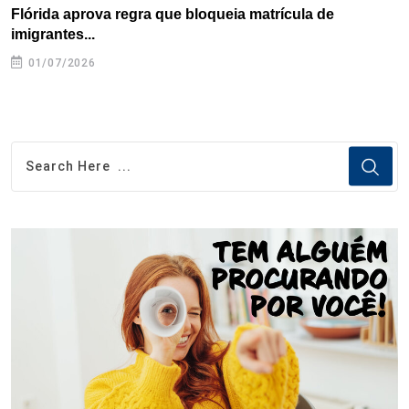
Flórida aprova regra que bloqueia matrícula de
A
imigrantes...
01/07/2026