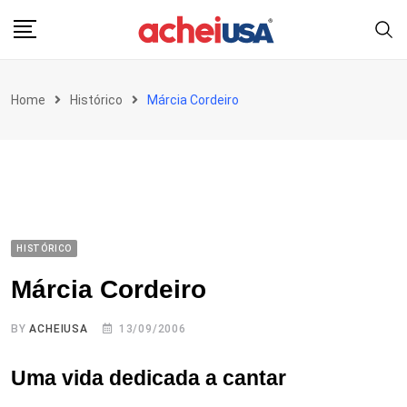
Skip
to
content
Home
Histórico
Márcia Cordeiro
HISTÓRICO
Márcia Cordeiro
BY
ACHEIUSA
13/09/2006
Uma vida dedicada a cantar