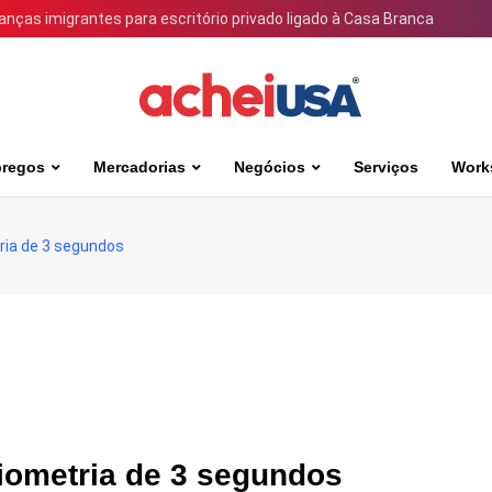
ianças imigrantes para escritório privado ligado à Casa Branca
regos
Mercadorias
Negócios
Serviços
Work
ria de 3 segundos
iometria de 3 segundos