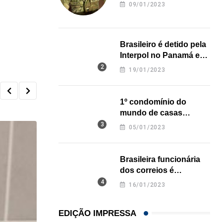
revela onde deixou o
09/01/2023
corpo
Brasileiro é detido pela
Interpol no Panamá e
pode pegar prisão
19/01/2023
perpétua nos EUA
1º condomínio do
mundo de casas
impressas em 3D é
05/01/2023
inaugurado no Texas
Brasileira funcionária
dos correios é
assassinada a facadas
16/01/2023
na Califórnia
EDIÇÃO IMPRESSA