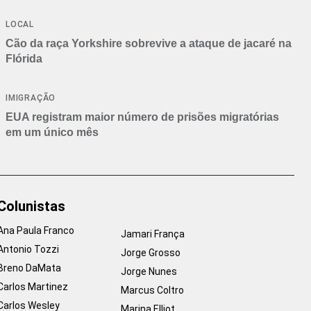
Branca
LOCAL
Cão da raça Yorkshire sobrevive a ataque de jacaré na
Flórida
IMIGRAÇÃO
EUA registram maior número de prisões migratórias
em um único mês
Colunistas
Ana Paula Franco
Jamari França
Antonio Tozzi
Jorge Grosso
Breno DaMata
Jorge Nunes
Carlos Martinez
Marcus Coltro
Carlos Wesley
Marina Elliot