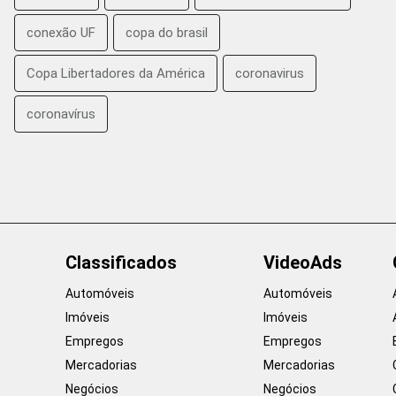
conexão UF
copa do brasil
Copa Libertadores da América
coronavirus
coronavírus
Classificados
VideoAds
Automóveis
Automóveis
Imóveis
Imóveis
Empregos
Empregos
Mercadorias
Mercadorias
Negócios
Negócios