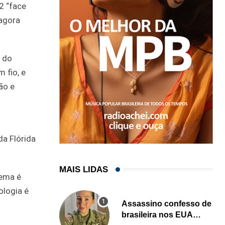
2 “face
 agora
 do
 fio, e
ão e
da Flórida
MAIS LIDAS
tema é
ologia é
Assassino confesso de
brasileira nos EUA