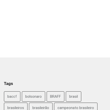
Tags
baccf
bolsonaro
BRAFF
brasil
brasileiros
brasileirão
campeonato brasileiro