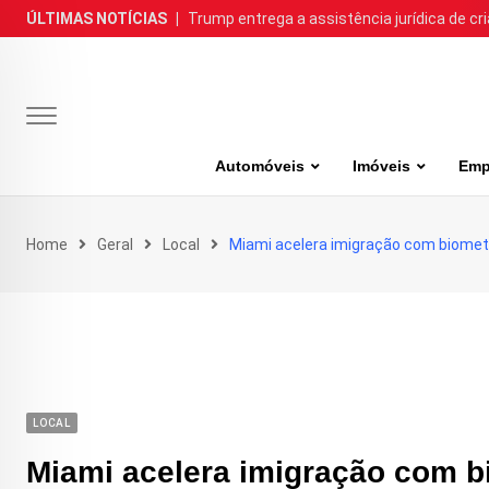
Skip
ÚLTIMAS NOTÍCIAS
|
Trump entrega a assistência jurídica de cr
to
content
Automóveis
Imóveis
Emp
Home
Geral
Local
Miami acelera imigração com biomet
LOCAL
Miami acelera imigração com b