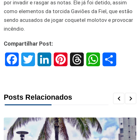
por invadir e rasgar as notas. Ele já foi detido, assim
como elementos da torcida Gaviões da Fiel, que estão
sendo acusados de jogar coquetel molotov e provocar
incêndio.
Compartilhar Post:
F
T
L
P
T
W
S
a
w
i
i
h
h
h
c
i
n
n
r
a
a
Posts Relacionados
e
t
k
t
e
t
r
b
t
e
e
a
s
e
o
e
d
r
d
A