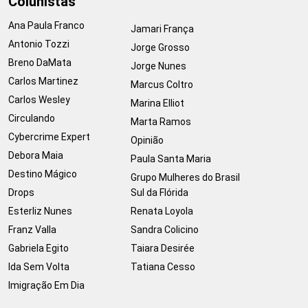
Colunistas
Ana Paula Franco
Jamari França
Antonio Tozzi
Jorge Grosso
Breno DaMata
Jorge Nunes
Carlos Martinez
Marcus Coltro
Carlos Wesley
Marina Elliot
Circulando
Marta Ramos
Cybercrime Expert
Opinião
Debora Maia
Paula Santa Maria
Destino Mágico
Grupo Mulheres do Brasil
Drops
Sul da Flórida
Esterliz Nunes
Renata Loyola
Franz Valla
Sandra Colicino
Gabriela Egito
Taiara Desirée
Ida Sem Volta
Tatiana Cesso
Imigração Em Dia