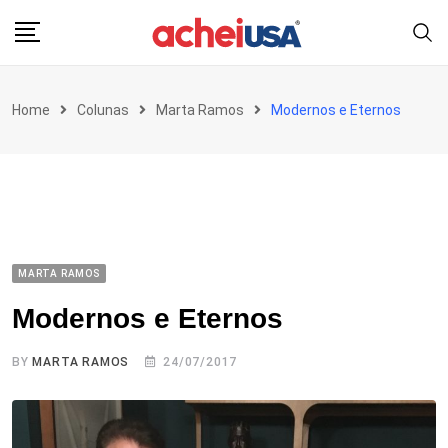
Skip
to
content
Home
Colunas
Marta Ramos
Modernos e Eternos
MARTA RAMOS
Modernos e Eternos
BY
MARTA RAMOS
24/07/2017