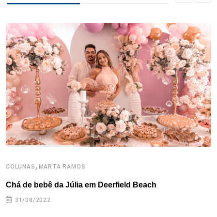
b
t
e
e
a
s
e
o
e
d
r
d
A
o
r
I
e
s
p
k
n
s
p
t
,
COLUNAS
MARTA RAMOS
M
Chá de bebê da Júlia em Deerfield Beach
U
31/08/2022