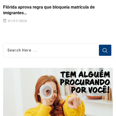
Flórida aprova regra que bloqueia matrícula de
A
imigrantes...
01/07/2026