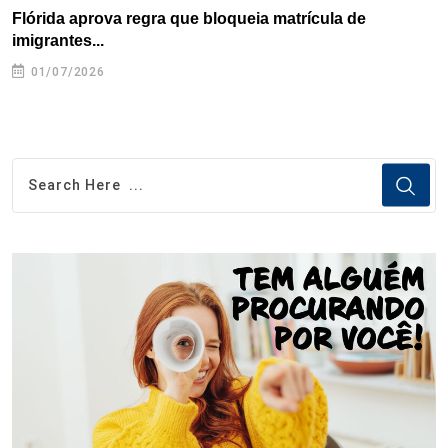
Flórida aprova regra que bloqueia matrícula de
A
imigrantes...
01/07/2026