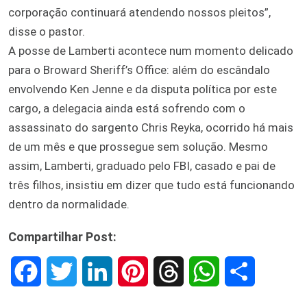
corporação continuará atendendo nossos pleitos”,
disse o pastor.
A posse de Lamberti acontece num momento delicado
para o Broward Sheriff’s Office: além do escândalo
envolvendo Ken Jenne e da disputa política por este
cargo, a delegacia ainda está sofrendo com o
assassinato do sargento Chris Reyka, ocorrido há mais
de um mês e que prossegue sem solução. Mesmo
assim, Lamberti, graduado pelo FBI, casado e pai de
três filhos, insistiu em dizer que tudo está funcionando
dentro da normalidade.
Compartilhar Post:
F
T
L
P
T
W
S
a
w
i
i
h
h
h