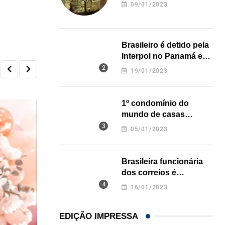
revela onde deixou o
09/01/2023
corpo
Brasileiro é detido pela
Interpol no Panamá e
pode pegar prisão
19/01/2023
perpétua nos EUA
1º condomínio do
mundo de casas
impressas em 3D é
05/01/2023
inaugurado no Texas
Brasileira funcionária
dos correios é
assassinada a facadas
16/01/2023
na Califórnia
EDIÇÃO IMPRESSA