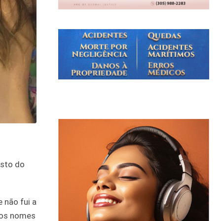
osto do
 não fui a
e os nomes