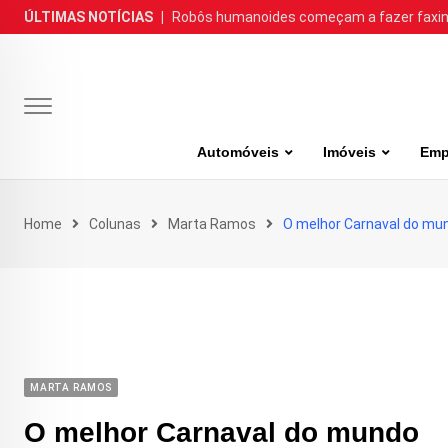
Skip
ÚLTIMAS NOTÍCIAS
|
Robôs humanoides começam a fazer faxina
to
content
Automóveis
Imóveis
Emp
Home
Colunas
Marta Ramos
O melhor Carnaval do mu
MARTA RAMOS
O melhor Carnaval do mundo