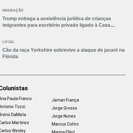
IMIGRAÇÃO
Trump entrega a assistência jurídica de crianças
imigrantes para escritório privado ligado à Casa
Branca
LOCAL
Cão da raça Yorkshire sobrevive a ataque de jacaré na
Flórida
Colunistas
Ana Paula Franco
Jamari França
Antonio Tozzi
Jorge Grosso
Breno DaMata
Jorge Nunes
Carlos Martinez
Marcus Coltro
Carlos Wesley
Marina Elliot