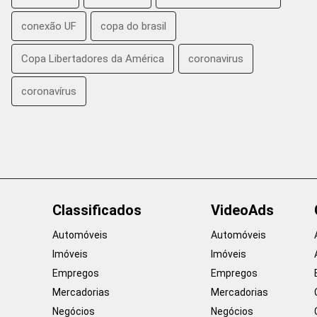
conexão UF
copa do brasil
Copa Libertadores da América
coronavirus
coronavírus
Classificados
VideoAds
Automóveis
Automóveis
Imóveis
Imóveis
Empregos
Empregos
Mercadorias
Mercadorias
Negócios
Negócios