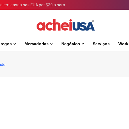
 em casas nos EUA por $30 a hora
regos
Mercadorias
Negócios
Serviços
Work
ndo