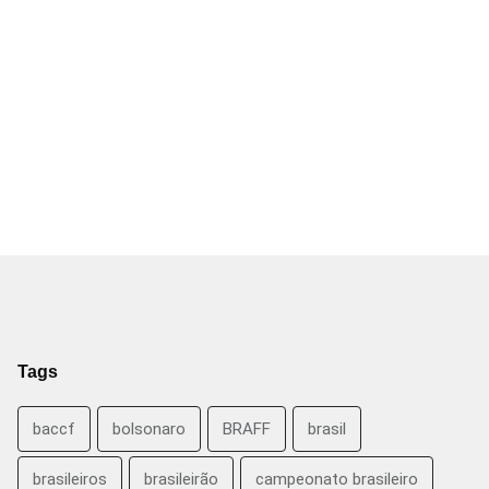
Tags
baccf
bolsonaro
BRAFF
brasil
brasileiros
brasileirão
campeonato brasileiro