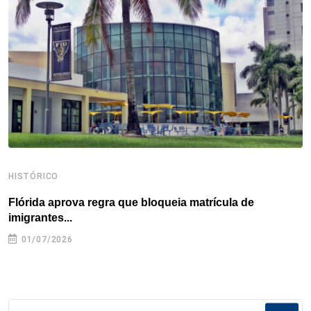
o
r
I
e
s
p
k
n
s
p
t
HISTÓRICO
H
Flórida aprova regra que bloqueia matrícula de
A
imigrantes...
01/07/2026