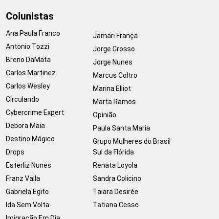
Colunistas
Ana Paula Franco
Jamari França
Antonio Tozzi
Jorge Grosso
Breno DaMata
Jorge Nunes
Carlos Martinez
Marcus Coltro
Carlos Wesley
Marina Elliot
Circulando
Marta Ramos
Cybercrime Expert
Opinião
Debora Maia
Paula Santa Maria
Destino Mágico
Grupo Mulheres do Brasil
Drops
Sul da Flórida
Esterliz Nunes
Renata Loyola
Franz Valla
Sandra Colicino
Gabriela Egito
Taiara Desirée
Ida Sem Volta
Tatiana Cesso
Imigração Em Dia