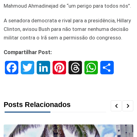
Mahmoud Ahmadinejad de “um perigo para todos nós”.
A senadora democrata e rival para a presidência, Hillary
Clinton, avisou Bush para não tomar nenhuma decisão
militar contra o Irã sem a permissão do congresso.
Compartilhar Post:
F
T
L
P
T
W
S
a
w
i
i
h
h
h
c
i
n
n
r
a
a
Posts Relacionados
e
t
k
t
e
t
r
b
t
e
e
a
s
e
o
e
d
r
d
A