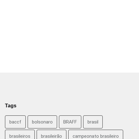
Tags
baccf
bolsonaro
BRAFF
brasil
brasileiros
brasileirão
campeonato brasileiro