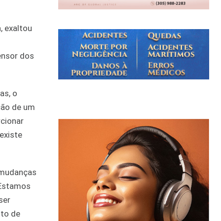
, exaltou
ensor dos
as, o
ção de um
rcionar
existe
s mudanças
 Estamos
ser
nto de