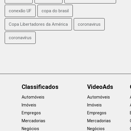
conexão UF
copa do brasil
Copa Libertadores da América
coronavirus
coronavírus
Classificados
VideoAds
Automóveis
Automóveis
Imóveis
Imóveis
Empregos
Empregos
Mercadorias
Mercadorias
Negócios
Negócios