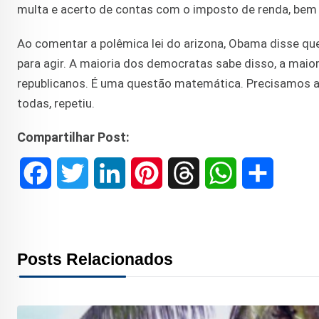
multa e acerto de contas com o imposto de renda, bem 
Ao comentar a polêmica lei do arizona, Obama disse qu
para agir. A maioria dos democratas sabe disso, a mai
republicanos. É uma questão matemática. Precisamos as
todas, repetiu.
Compartilhar Post:
F
T
L
P
T
W
S
a
w
i
i
h
h
h
c
i
n
n
r
a
a
Posts Relacionados
e
t
k
t
e
t
r
b
t
e
e
a
s
e