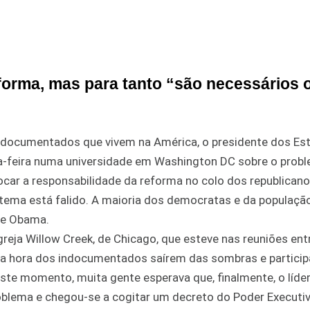
forma, mas para tanto “são necessários 
indocumentados que vivem na América, o presidente dos Es
a-feira numa universidade em Washington DC sobre o prob
ocar a responsabilidade da reforma no colo dos republicano
tema está falido. A maioria dos democratas e da populaçã
se Obama.
 Igreja Willow Creek, de Chicago, que esteve nas reuniões e
tá na hora dos indocumentados saírem das sombras e partici
este momento, muita gente esperava que, finalmente, o líde
oblema e chegou-se a cogitar um decreto do Poder Executi