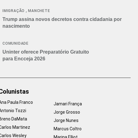
cancelamentos
,
IMIGRAÇÃO
MANCHETE
Trump assina novos decretos contra cidadania por
nascimento
COMUNIDADE
Uninter oferece Preparatório Gratuito
para Encceja 2026
Colunistas
Ana Paula Franco
Jamari França
Antonio Tozzi
Jorge Grosso
Breno DaMata
Jorge Nunes
Carlos Martinez
Marcus Coltro
Carlos Wesley
Marina Elliot