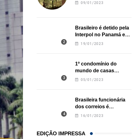
revela onde deixou o
09/01/2023
corpo
Brasileiro é detido pela
Interpol no Panamá e
pode pegar prisão
19/01/2023
perpétua nos EUA
1º condomínio do
mundo de casas
impressas em 3D é
05/01/2023
inaugurado no Texas
Brasileira funcionária
dos correios é
assassinada a facadas
16/01/2023
na Califórnia
EDIÇÃO IMPRESSA