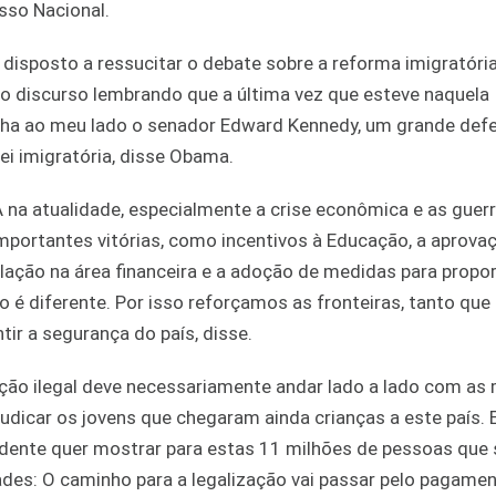
sso Nacional.
isposto a ressucitar o debate sobre a reforma imigratória
 o discurso lembrando que a última vez que esteve naquela
inha ao meu lado o senador Edward Kennedy, um grande def
i imigratória, disse Obama.
na atualidade, especialmente a crise econômica e as guerr
mportantes vitórias, como incentivos à Educação, a aprova
culação na área financeira e a adoção de medidas para propo
o é diferente. Por isso reforçamos as fronteiras, tanto que 
ir a segurança do país, disse.
ção ilegal deve necessariamente andar lado a lado com a
udicar os jovens que chegaram ainda crianças a este país.
sidente quer mostrar para estas 11 milhões de pessoas que 
ades: O caminho para a legalização vai passar pelo pagame