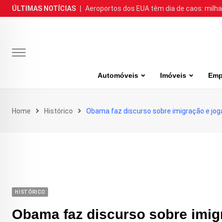
Skip
ÚLTIMAS NOTÍCIAS
|
Aeroportos dos EUA têm dia de caos: milh
to
content
Automóveis
Imóveis
Emp
Home
Histórico
Obama faz discurso sobre imigração e jog
HISTÓRICO
Obama faz discurso sobre imig