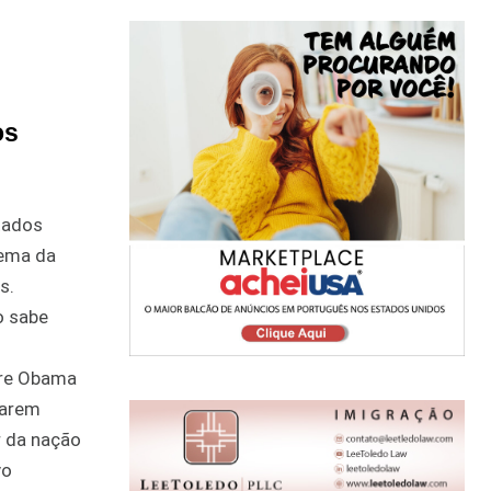
os
tados
lema da
s.
o sabe
ntre Obama
parem
r da nação
vo