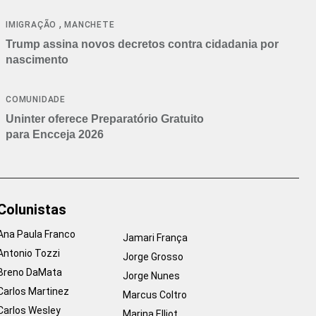
cancelamentos
,
IMIGRAÇÃO
MANCHETE
Trump assina novos decretos contra cidadania por
nascimento
COMUNIDADE
Uninter oferece Preparatório Gratuito
para Encceja 2026
Colunistas
Ana Paula Franco
Jamari França
Antonio Tozzi
Jorge Grosso
Breno DaMata
Jorge Nunes
Carlos Martinez
Marcus Coltro
Carlos Wesley
Marina Elliot