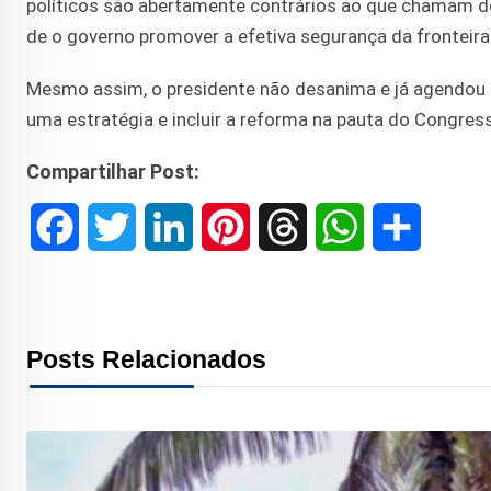
políticos são abertamente contrários ao que chamam d
de o governo promover a efetiva segurança da fronteira
Mesmo assim, o presidente não desanima e já agendou 
uma estratégia e incluir a reforma na pauta do Congres
Compartilhar Post:
F
T
L
P
T
W
S
a
w
i
i
h
h
h
c
i
n
n
r
a
a
Posts Relacionados
e
t
k
t
e
t
r
b
t
e
e
a
s
e
o
e
d
r
d
A