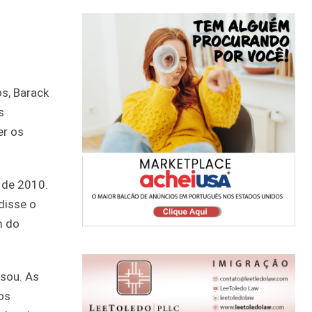
s, Barack
s
er os
 de 2010.
disse o
m do
ssou. As
os