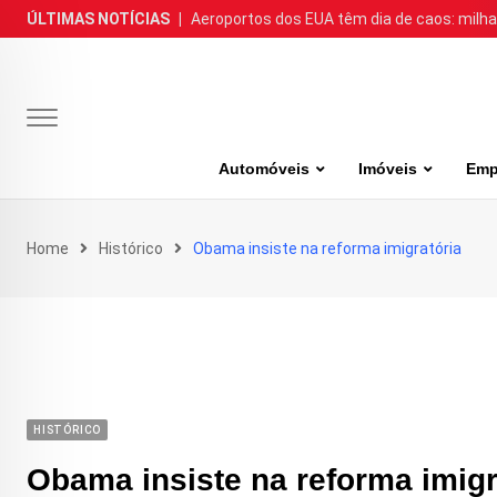
Skip
ÚLTIMAS NOTÍCIAS
|
Aeroportos dos EUA têm dia de caos: milh
to
content
Automóveis
Imóveis
Emp
Home
Histórico
Obama insiste na reforma imigratória
HISTÓRICO
Obama insiste na reforma imigr