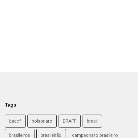
Tags
baccf
bolsonaro
BRAFF
brasil
brasileiros
brasileirão
campeonato brasileiro