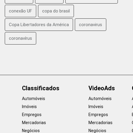
conexão UF
copa do brasil
Copa Libertadores da América
coronavirus
coronavírus
Classificados
VideoAds
Automóveis
Automóveis
Imóveis
Imóveis
Empregos
Empregos
Mercadorias
Mercadorias
Negócios
Negócios