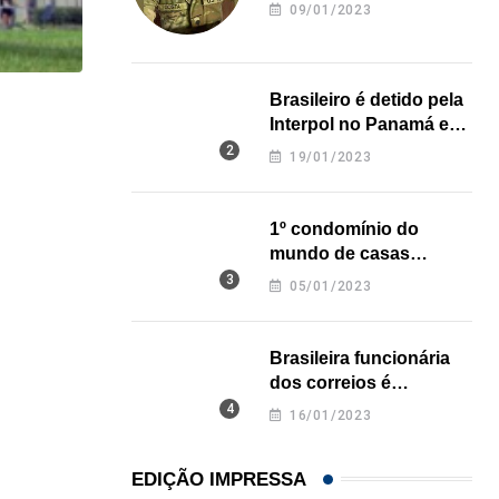
revela onde deixou o
09/01/2023
corpo
Brasileiro é detido pela
HISTÓRICO
Interpol no Panamá e
pode pegar prisão
19/01/2023
Açaí é reconhecido oficialmente como fruto brasi
perpétua nos EUA
21/01/2026
1º condomínio do
mundo de casas
impressas em 3D é
05/01/2023
inaugurado no Texas
Brasileira funcionária
dos correios é
assassinada a facadas
16/01/2023
na Califórnia
EDIÇÃO IMPRESSA