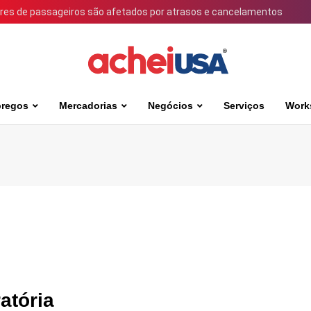
ares de passageiros são afetados por atrasos e cancelamentos
regos
Mercadorias
Negócios
Serviços
Work
atória