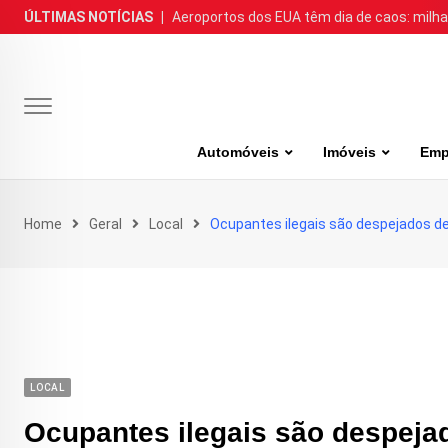
Skip
ÚLTIMAS NOTÍCIAS
|
Aeroportos dos EUA têm dia de caos: milh
to
content
Automóveis
Imóveis
Emp
Home
Geral
Local
Ocupantes ilegais são despejados de
LOCAL
Ocupantes ilegais são despeja