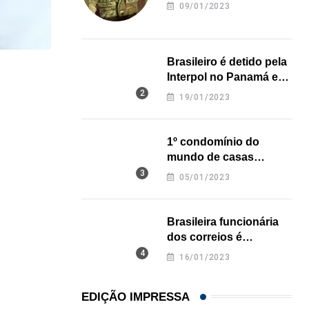
revela onde deixou o
09/01/2023
corpo
Brasileiro é detido pela
Interpol no Panamá e
LOCAL
pode pegar prisão
19/01/2023
Influenciadora evangélica de Orlando (FL) viraliza
perpétua nos EUA
07/08/2026
1º condomínio do
mundo de casas
impressas em 3D é
05/01/2023
inaugurado no Texas
Brasileira funcionária
dos correios é
assassinada a facadas
16/01/2023
na Califórnia
EDIÇÃO IMPRESSA