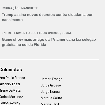
cancelamentos
,
IMIGRAÇÃO
MANCHETE
Trump assina novos decretos contra cidadania por
nascimento
,
,
ENTRETENIMENTO
ESTADOS UNIDOS
LOCAL
Game show mais antigo da TV americana faz seleção
gratuita no sul da Flórida
Colunistas
Ana Paula Franco
Jamari França
Antonio Tozzi
Jorge Grosso
Breno DaMata
Jorge Nunes
Carlos Martinez
Marcus Coltro
Carlos Wesley
Marina Elliot