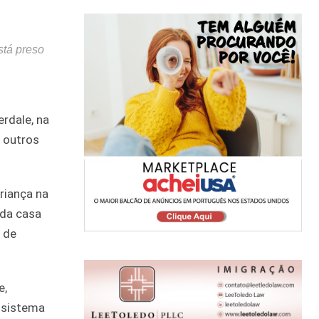
stá preso
rdale, na
e outros
riança na
 da casa
 de
e,
o sistema