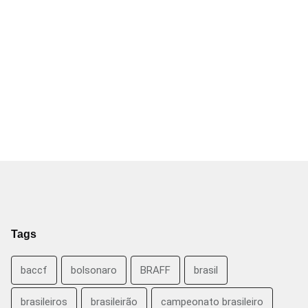
Tags
baccf
bolsonaro
BRAFF
brasil
brasileiros
brasileirão
campeonato brasileiro