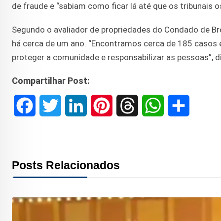
de fraude e “sabiam como ficar lá até que os tribunais 
Segundo o avaliador de propriedades do Condado de Bro
há cerca de um ano. “Encontramos cerca de 185 casos e
proteger a comunidade e responsabilizar as pessoas”, di
Compartilhar Post:
F
T
L
P
T
W
S
a
w
i
i
h
h
h
c
i
n
n
r
a
a
Posts Relacionados
e
t
k
t
e
t
r
b
t
e
e
a
s
e
o
e
d
r
d
A