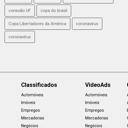
conexão UF
copa do brasil
Copa Libertadores da América
coronavirus
coronavírus
Classificados
VideoAds
Automóveis
Automóveis
Imóveis
Imóveis
Empregos
Empregos
Mercadorias
Mercadorias
Negócios
Negócios