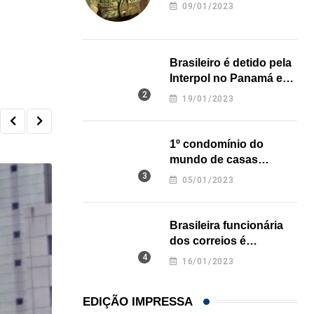
revela onde deixou o
09/01/2023
corpo
Brasileiro é detido pela
Interpol no Panamá e
pode pegar prisão
19/01/2023
perpétua nos EUA
1º condomínio do
mundo de casas
impressas em 3D é
05/01/2023
inaugurado no Texas
Brasileira funcionária
dos correios é
assassinada a facadas
16/01/2023
na Califórnia
EDIÇÃO IMPRESSA