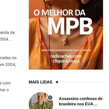
banda de
 2004…
paradas no
 em 2004,
MAIS LIDAS
va com
tar o
Assassino confesso de
brasileira nos EUA