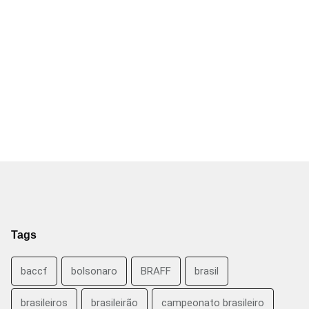
Tags
baccf
bolsonaro
BRAFF
brasil
brasileiros
brasileirão
campeonato brasileiro