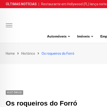
Skip
ÚLTIMAS NOTÍCIAS
|
Restaurante em Hollywood (FL) lança noite
to
content
Automóveis
Imóveis
Emp
Home
Histórico
Os roqueiros do Forró
HISTÓRICO
Os roqueiros do Forró