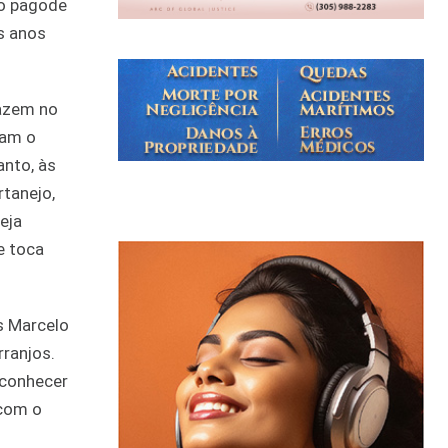
do pagode
s anos
fazem no
ram o
anto, às
rtanejo,
eja
e toca
as Marcelo
rranjos.
 conhecer
 com o