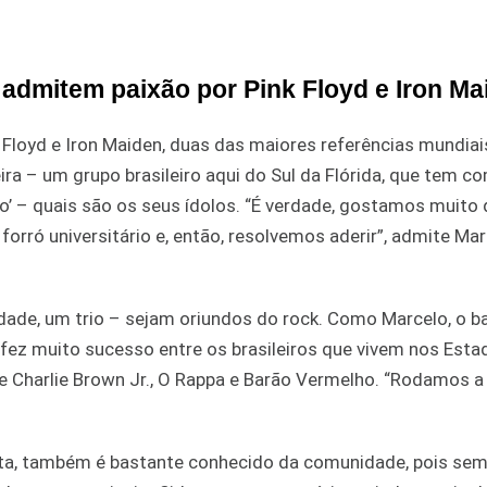
a admitem paixão por Pink Floyd e Iron Ma
k Floyd e Iron Maiden, duas das maiores referências mundia
ra – um grupo brasileiro aqui do Sul da Flórida, que tem c
ão’ – quais são os seus ídolos. “É verdade, gostamos muito 
forró universitário e, então, resolvemos aderir”, admite Ma
ade, um trio – sejam oriundos do rock. Como Marcelo, o ba
 fez muito sucesso entre os brasileiros que vivem nos Esta
e Charlie Brown Jr., O Rappa e Barão Vermelho. “Rodamos 
osta, também é bastante conhecido da comunidade, pois sem