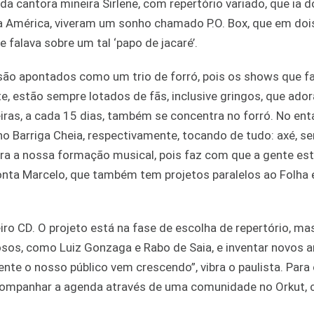
a cantora mineira Sirlene, com repertório variado, que ia 
a a América, viveram um sonho chamado P.O. Box, que em doi
 falava sobre um tal ‘papo de jacaré’.
les são apontados como um trio de forró, pois os shows que 
e, estão sempre lotados de fãs, inclusive gringos, que ado
iras, a cada 15 dias, também se concentra no forró. No ent
o Barriga Cheia, respectivamente, tocando de tudo: axé, se
ara a nossa formação musical, pois faz com que a gente est
onta Marcelo, que também tem projetos paralelos ao Folha 
meiro CD. O projeto está na fase de escolha de repertório, m
osos, como Luiz Gonzaga e Rabo de Saia, e inventar novos a
nte o nosso público vem crescendo”, vibra o paulista. Para
acompanhar a agenda através de uma comunidade no Orkut,