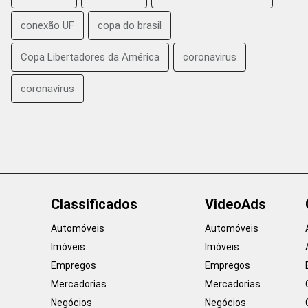
conexão UF
copa do brasil
Copa Libertadores da América
coronavirus
coronavírus
Classificados
VideoAds
Automóveis
Automóveis
Imóveis
Imóveis
Empregos
Empregos
Mercadorias
Mercadorias
Negócios
Negócios