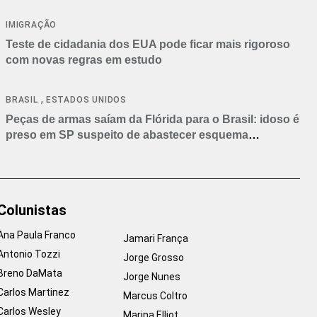
IMIGRAÇÃO
Teste de cidadania dos EUA pode ficar mais rigoroso
com novas regras em estudo
,
BRASIL
ESTADOS UNIDOS
Peças de armas saíam da Flórida para o Brasil: idoso é
preso em SP suspeito de abastecer esquema
criminoso
Colunistas
Ana Paula Franco
Jamari França
Antonio Tozzi
Jorge Grosso
Breno DaMata
Jorge Nunes
Carlos Martinez
Marcus Coltro
Carlos Wesley
Marina Elliot