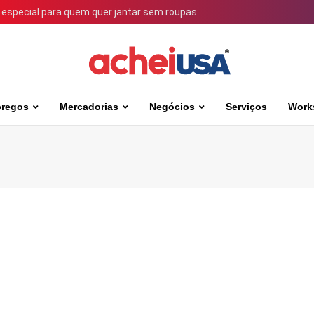
 especial para quem quer jantar sem roupas
regos
Mercadorias
Negócios
Serviços
Work