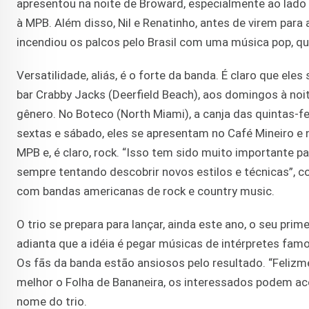
apresentou na noite de Broward, especialmente ao lado d
à MPB. Além disso, Nil e Renatinho, antes de virem par
incendiou os palcos pelo Brasil com uma música pop, que
Versatilidade, aliás, é o forte da banda. É claro que e
bar Crabby Jacks (Deerfield Beach), aos domingos à noit
gênero. No Boteco (North Miami), a canja das quintas-fe
sextas e sábado, eles se apresentam no Café Mineiro e n
MPB e, é claro, rock. “Isso tem sido muito importante p
sempre tentando descobrir novos estilos e técnicas”, c
com bandas americanas de rock e country music.
O trio se prepara para lançar, ainda este ano, o seu pri
adianta que a idéia é pegar músicas de intérpretes fam
Os fãs da banda estão ansiosos pelo resultado. “Felizme
melhor o Folha de Bananeira, os interessados podem 
nome do trio.