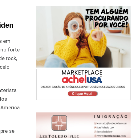
iden
is em
omo forte
de rock,
rcelo
terista
dos
a América
pre se