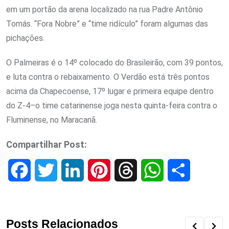
em um portão da arena localizado na rua Padre Antônio
Tomás. “Fora Nobre” e “time ridículo” foram algumas das
pichações.
O Palmeiras é o 14º colocado do Brasileirão, com 39 pontos,
e luta contra o rebaixamento. O Verdão está três pontos
acima da Chapecoense, 17º lugar e primeira equipe dentro
do Z-4–o time catarinense joga nesta quinta-feira contra o
Fluminense, no Maracanã.
Compartilhar Post:
F
T
L
P
T
W
S
a
w
i
i
h
h
h
c
i
n
n
r
a
a
Posts Relacionados