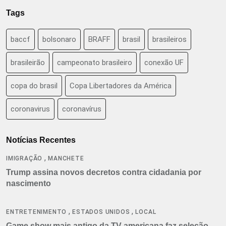
Tags
baccf
bolsonaro
BRAFF
brasil
brasileiros
brasileirão
campeonato brasileiro
conexão UF
copa do brasil
Copa Libertadores da América
coronavirus
coronavírus
Notícias Recentes
,
IMIGRAÇÃO
MANCHETE
Trump assina novos decretos contra cidadania por
nascimento
,
,
ENTRETENIMENTO
ESTADOS UNIDOS
LOCAL
Game show mais antigo da TV americana faz seleção