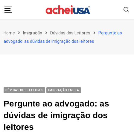
Skip
to
content
Home
Imigração
Dúvidas dos Leitores
Pergunte ao
advogado: as dúvidas de imigração dos leitores
DÚVIDAS DOS LEITORES
IMIGRAÇÃO EM DIA
Pergunte ao advogado: as
dúvidas de imigração dos
leitores