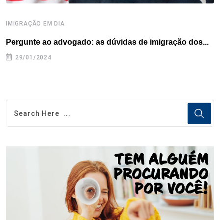
IMIGRAÇÃO EM DIA
D
Pergunte ao advogado: as dúvidas de imigração dos...
P
29/01/2024