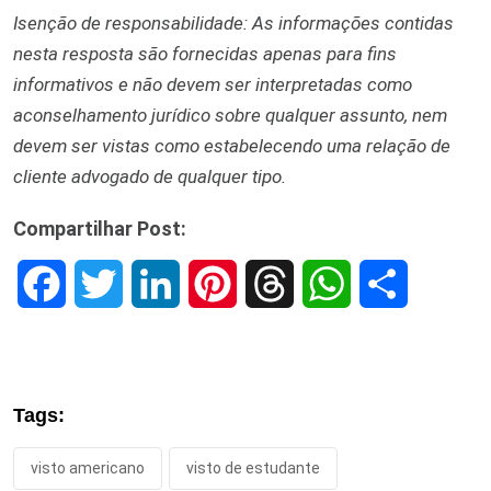
Isenção de responsabilidade: As informações contidas
nesta resposta são fornecidas apenas para fins
informativos e não devem ser interpretadas como
aconselhamento jurídico sobre qualquer assunto, nem
devem ser vistas como estabelecendo uma relação de
cliente advogado de qualquer tipo.
Compartilhar Post:
F
T
L
P
T
W
S
a
w
i
i
h
h
h
c
i
n
n
r
a
a
Tags:
e
t
k
t
e
t
r
visto americano
visto de estudante
b
t
e
e
a
s
e