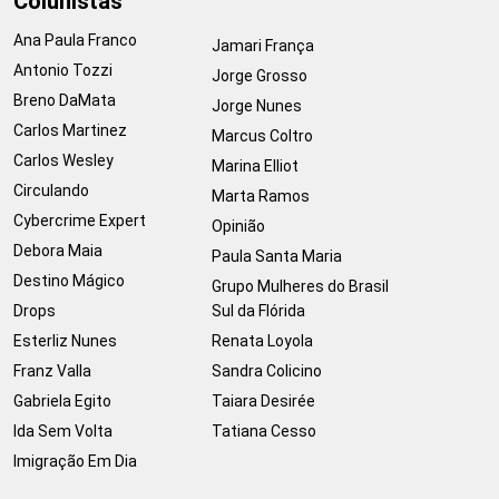
Colunistas
Ana Paula Franco
Jamari França
Antonio Tozzi
Jorge Grosso
Breno DaMata
Jorge Nunes
Carlos Martinez
Marcus Coltro
Carlos Wesley
Marina Elliot
Circulando
Marta Ramos
Cybercrime Expert
Opinião
Debora Maia
Paula Santa Maria
Destino Mágico
Grupo Mulheres do Brasil
Drops
Sul da Flórida
Esterliz Nunes
Renata Loyola
Franz Valla
Sandra Colicino
Gabriela Egito
Taiara Desirée
Ida Sem Volta
Tatiana Cesso
Imigração Em Dia