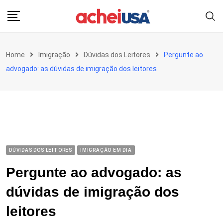
Skip
to
content
Home
Imigração
Dúvidas dos Leitores
Pergunte ao
advogado: as dúvidas de imigração dos leitores
DÚVIDAS DOS LEITORES
IMIGRAÇÃO EM DIA
Pergunte ao advogado: as
dúvidas de imigração dos
leitores