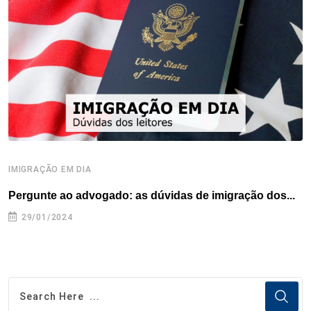
IMIGRAÇÃO EM DIA
D
Pergunte ao advogado: as dúvidas de imigração dos...
P
29/01/2024