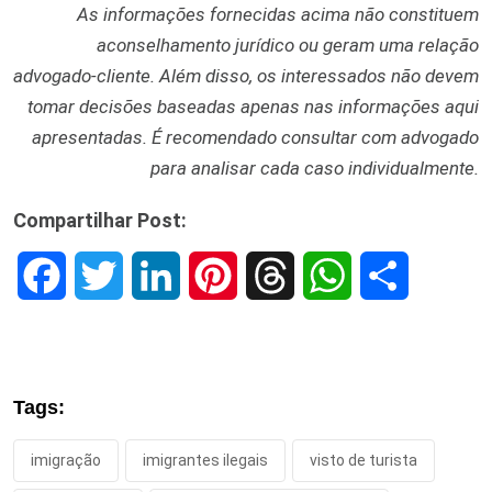
As informações fornecidas acima não constituem
aconselhamento jurídico ou geram uma relação
advogado-cliente. Além disso, os interessados não devem
tomar decisões baseadas apenas nas informações aqui
apresentadas. É recomendado consultar com advogado
para analisar cada caso individualmente.
Compartilhar Post:
F
T
L
P
T
W
S
a
w
i
i
h
h
h
c
i
n
n
r
a
a
Tags:
e
t
k
t
e
t
r
imigração
imigrantes ilegais
visto de turista
b
t
e
e
a
s
e