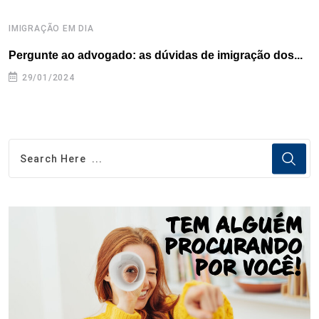
IMIGRAÇÃO EM DIA
D
Pergunte ao advogado: as dúvidas de imigração dos...
P
29/01/2024