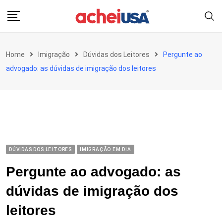
Skip
to
content
Home
Imigração
Dúvidas dos Leitores
Pergunte ao
advogado: as dúvidas de imigração dos leitores
DÚVIDAS DOS LEITORES
IMIGRAÇÃO EM DIA
Pergunte ao advogado: as
dúvidas de imigração dos
leitores