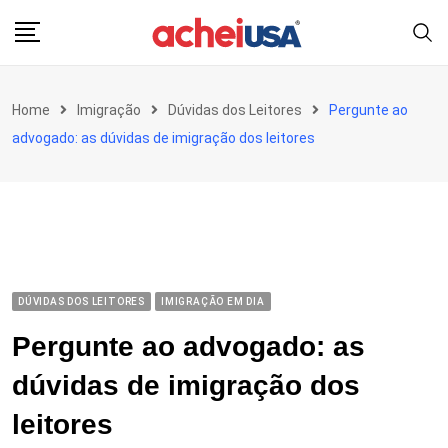
Skip
to
content
Home
Imigração
Dúvidas dos Leitores
Pergunte ao
advogado: as dúvidas de imigração dos leitores
DÚVIDAS DOS LEITORES
IMIGRAÇÃO EM DIA
Pergunte ao advogado: as
dúvidas de imigração dos
leitores