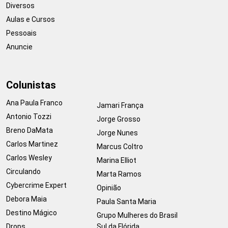
Diversos
Aulas e Cursos
Pessoais
Anuncie
Colunistas
Ana Paula Franco
Jamari França
Antonio Tozzi
Jorge Grosso
Breno DaMata
Jorge Nunes
Carlos Martinez
Marcus Coltro
Carlos Wesley
Marina Elliot
Circulando
Marta Ramos
Cybercrime Expert
Opinião
Debora Maia
Paula Santa Maria
Destino Mágico
Grupo Mulheres do Brasil
Drops
Sul da Flórida