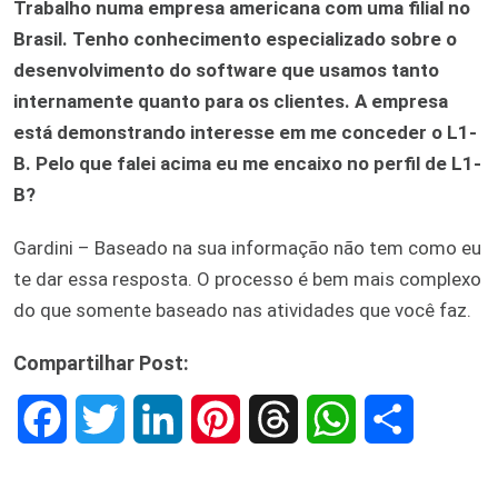
Trabalho numa empresa americana com uma filial no
Brasil. Tenho conhecimento especializado sobre o
desenvolvimento do software que usamos tanto
internamente quanto para os clientes. A empresa
está demonstrando interesse em me conceder o L1-
B. Pelo que falei acima eu me encaixo no perfil de L1-
B?
Gardini – Baseado na sua informação não tem como eu
te dar essa resposta. O processo é bem mais complexo
do que somente baseado nas atividades que você faz.
Compartilhar Post:
F
T
L
P
T
W
S
a
w
i
i
h
h
h