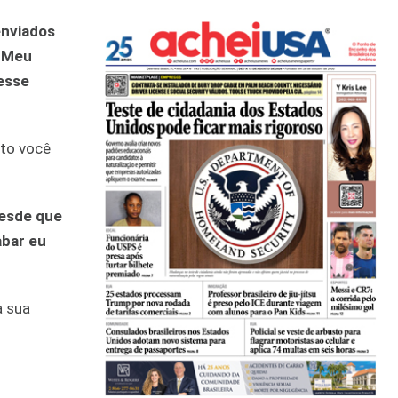
enviados
. Meu
 esse
rto você
desde que
abar eu
a sua