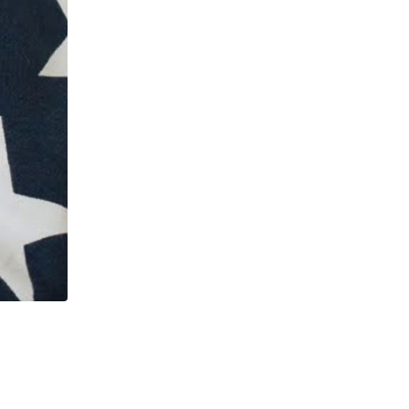
,
DÚVIDAS DOS LEITORES
IMIGRAÇÃO EM DIA
Pergunte ao advogado: as dúvidas de imigração d
05/12/2023