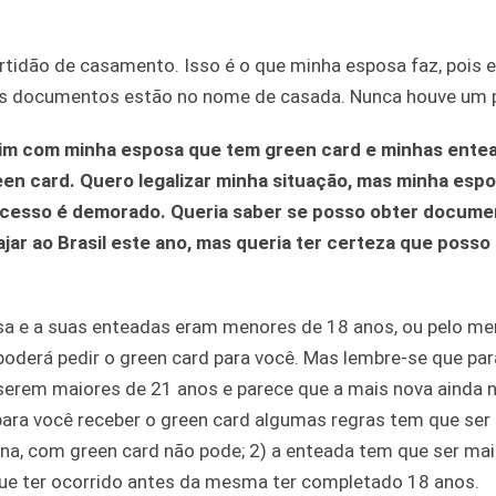
tidão de casamento. Isso é o que minha esposa faz, pois e
ros documentos estão no nome de casada. Nunca houve um 
 Vim com minha esposa que tem green card e minhas ente
en card. Quero legalizar minha situação, mas minha esp
rocesso é demorado. Queria saber se posso obter docum
jar ao Brasil este ano, mas queria ter certeza que posso 
sa e a suas enteadas eram menores de 18 anos, ou pelo me
derá pedir o green card para você. Mas lembre-se que par
serem maiores de 21 anos e parece que a mais nova ainda 
para você receber o green card algumas regras tem que ser
na, com green card não pode; 2) a enteada tem que ser mai
ue ter ocorrido antes da mesma ter completado 18 anos.