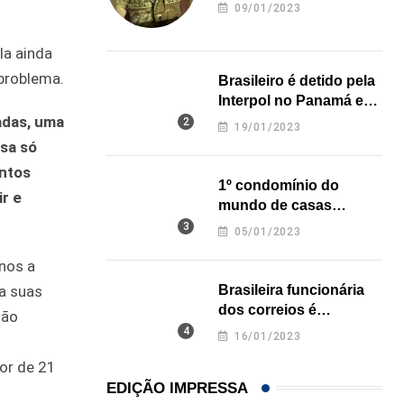
revela onde deixou o
09/01/2023
corpo
la ainda
problema.
Brasileiro é detido pela
Interpol no Panamá e
adas, uma
pode pegar prisão
19/01/2023
perpétua nos EUA
osa só
entos
1º condomínio do
ir e
mundo de casas
impressas em 3D é
05/01/2023
inaugurado no Texas
nos a
a suas
Brasileira funcionária
dos correios é
não
assassinada a facadas
16/01/2023
na Califórnia
or de 21
EDIÇÃO IMPRESSA