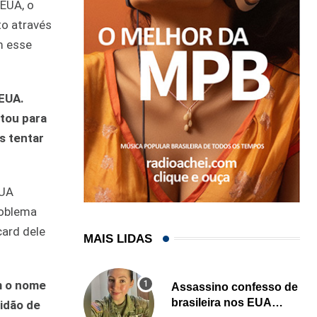
 EUA, o
to através
m esse
 EUA.
ltou para
s tentar
EUA
roblema
card dele
MAIS LIDAS
m o nome
Assassino confesso de
brasileira nos EUA
idão de