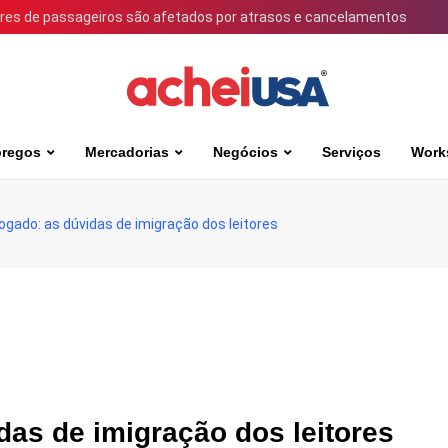
ares de passageiros são afetados por atrasos e cancelamentos
regos
Mercadorias
Negócios
Serviços
Work
gado: as dúvidas de imigração dos leitores
as de imigração dos leitores