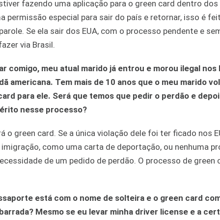
estiver fazendo uma aplicação para o green card dentro dos
permissão especial para sair do país e retornar, isso é fei
arole. Se ela sair dos EUA, com o processo pendente e se
zer via Brasil.
r comigo, meu atual marido já entrou e morou ilegal nos
adã americana. Tem mais de 10 anos que o meu marido vo
card para ele. Será que temos que pedir o perdão e depoi
mérito nesse processo?
 o green card. Se a única violação dele foi ter ficado nos 
 imigração, como uma carta de deportação, ou nenhuma p
rá necessidade de um pedido de perdão. O processo de green 
ssaporte está com o nome de solteira e o green card co
arrada? Mesmo se eu levar minha driver license e a cert