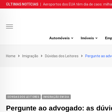
Skip
ÚLTIMAS NOTÍCIAS
|
Aeroportos dos EUA têm dia de caos: milh
to
content
Automóveis
Imóveis
Emp
Home
Imigração
Dúvidas dos Leitores
Pergunte ao advo
DÚVIDAS DOS LEITORES
IMIGRAÇÃO EM DIA
Pergunte ao advogado: as dúvid