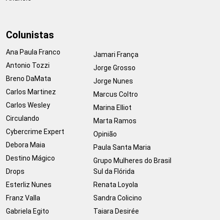
Colunistas
Ana Paula Franco
Jamari França
Antonio Tozzi
Jorge Grosso
Breno DaMata
Jorge Nunes
Carlos Martinez
Marcus Coltro
Carlos Wesley
Marina Elliot
Circulando
Marta Ramos
Cybercrime Expert
Opinião
Debora Maia
Paula Santa Maria
Destino Mágico
Grupo Mulheres do Brasil
Drops
Sul da Flórida
Esterliz Nunes
Renata Loyola
Franz Valla
Sandra Colicino
Gabriela Egito
Taiara Desirée