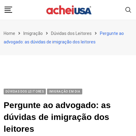
Skip
to
content
Home
Imigração
Dúvidas dos Leitores
Pergunte ao
advogado: as dúvidas de imigração dos leitores
DÚVIDAS DOS LEITORES
IMIGRAÇÃO EM DIA
Pergunte ao advogado: as
dúvidas de imigração dos
leitores