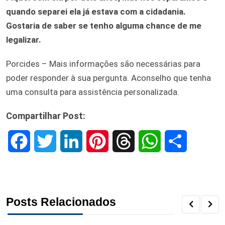
quando separei ela já estava com a cidadania.
Gostaria de saber se tenho alguma chance de me
legalizar.
Porcides – Mais informações são necessárias para
poder responder à sua pergunta. Aconselho que tenha
uma consulta para assistência personalizada.
Compartilhar Post:
F
T
L
P
T
W
S
a
w
i
i
h
h
h
c
i
n
n
r
a
a
Posts Relacionados
e
t
k
t
e
t
r