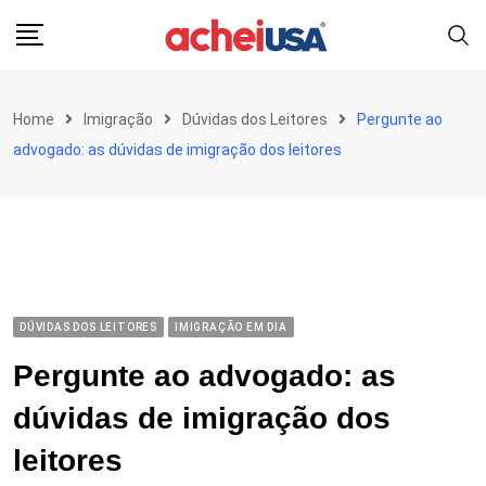
Skip
to
content
Home
Imigração
Dúvidas dos Leitores
Pergunte ao
advogado: as dúvidas de imigração dos leitores
DÚVIDAS DOS LEITORES
IMIGRAÇÃO EM DIA
Pergunte ao advogado: as
dúvidas de imigração dos
leitores