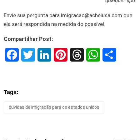
qualquer tipo.
Envie sua pergunta para imigracao@acheiusa.com que
ela será respondida na medida do possível.
Compartilhar Post:
F
T
L
P
T
W
S
a
w
i
i
h
h
h
c
i
n
n
r
a
a
Tags:
e
t
k
t
e
t
r
duvidas de imigração para os estados unidos
b
t
e
e
a
s
e
o
e
d
r
d
A
o
r
I
e
s
p