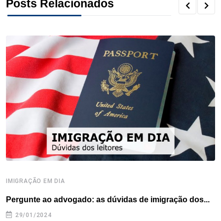
Posts Relacionados
k
n
s
p
t
IMIGRAÇÃO EM DIA
D
Pergunte ao advogado: as dúvidas de imigração dos...
P
29/01/2024