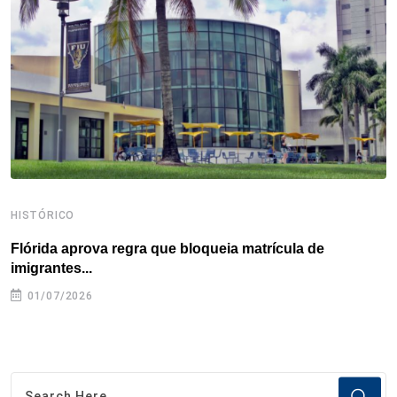
o
r
I
e
s
p
k
n
s
p
t
HISTÓRICO
H
Flórida aprova regra que bloqueia matrícula de
A
imigrantes...
01/07/2026