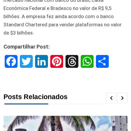
Econômica Federal e Bradesco no valor de R$ 9,5
bilhões. A empresa fez ainda acordo com o banco
Standard Chartered para vender plataformas no valor
de $3 bilhões.
Compartilhar Post:
F
T
L
P
T
W
S
a
w
i
i
h
h
h
c
i
n
n
r
a
a
Posts Relacionados
e
t
k
t
e
t
r
b
t
e
e
a
s
e
o
e
d
r
d
A