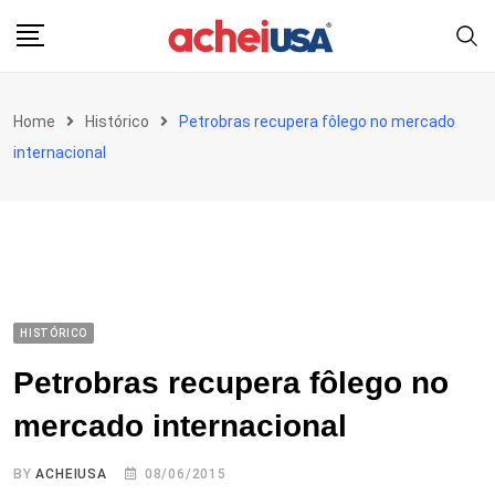
Skip
to
content
Home
Histórico
Petrobras recupera fôlego no mercado
internacional
HISTÓRICO
Petrobras recupera fôlego no
mercado internacional
BY
ACHEIUSA
08/06/2015