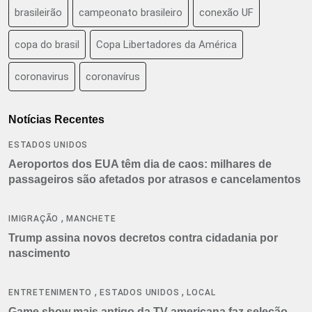
brasileirão
campeonato brasileiro
conexão UF
copa do brasil
Copa Libertadores da América
coronavirus
coronavírus
Notícias Recentes
ESTADOS UNIDOS
Aeroportos dos EUA têm dia de caos: milhares de
passageiros são afetados por atrasos e cancelamentos
,
IMIGRAÇÃO
MANCHETE
Trump assina novos decretos contra cidadania por
nascimento
,
,
ENTRETENIMENTO
ESTADOS UNIDOS
LOCAL
Game show mais antigo da TV americana faz seleção