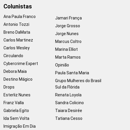
Colunistas
Ana Paula Franco
Jamari França
Antonio Tozzi
Jorge Grosso
Breno DaMata
Jorge Nunes
Carlos Martinez
Marcus Coltro
Carlos Wesley
Marina Elliot
Circulando
Marta Ramos
Cybercrime Expert
Opinião
Debora Maia
Paula Santa Maria
Destino Mágico
Grupo Mulheres do Brasil
Drops
Sul da Flórida
Esterliz Nunes
Renata Loyola
Franz Valla
Sandra Colicino
Gabriela Egito
Taiara Desirée
Ida Sem Volta
Tatiana Cesso
Imigração Em Dia