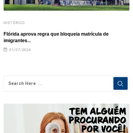
HISTÓRICO
H
Flórida aprova regra que bloqueia matrícula de
A
imigrantes...
01/07/2026