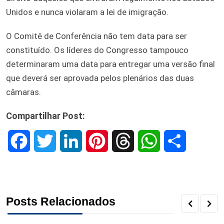
Unidos e nunca violaram a lei de imigração.
O Comitê de Conferência não tem data para ser
constituído. Os líderes do Congresso tampouco
determinaram uma data para entregar uma versão final
que deverá ser aprovada pelos plenários das duas
câmaras.
Compartilhar Post:
F
T
L
P
T
W
S
a
w
i
i
h
h
h
c
i
n
n
r
a
a
Posts Relacionados
e
t
k
t
e
t
r