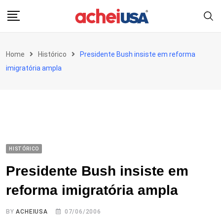
Skip
to
content
Home
Histórico
Presidente Bush insiste em reforma
imigratória ampla
HISTÓRICO
Presidente Bush insiste em
reforma imigratória ampla
BY
ACHEIUSA
07/06/2006