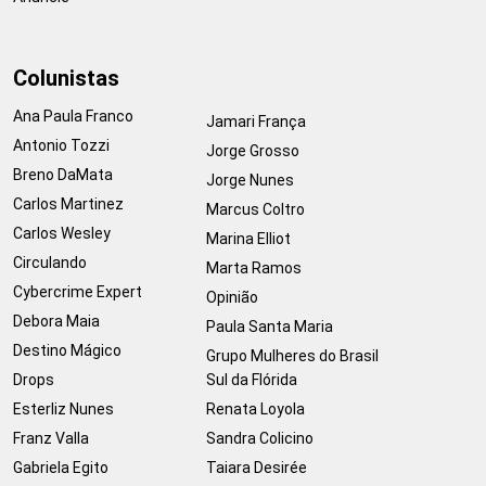
Colunistas
Ana Paula Franco
Jamari França
Antonio Tozzi
Jorge Grosso
Breno DaMata
Jorge Nunes
Carlos Martinez
Marcus Coltro
Carlos Wesley
Marina Elliot
Circulando
Marta Ramos
Cybercrime Expert
Opinião
Debora Maia
Paula Santa Maria
Destino Mágico
Grupo Mulheres do Brasil
Drops
Sul da Flórida
Esterliz Nunes
Renata Loyola
Franz Valla
Sandra Colicino
Gabriela Egito
Taiara Desirée