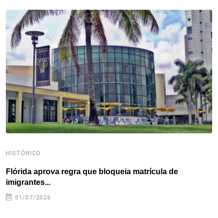
b
t
e
e
a
s
e
o
e
d
r
d
A
o
r
I
e
s
p
k
n
s
p
t
HISTÓRICO
H
Flórida aprova regra que bloqueia matrícula de
A
imigrantes...
01/07/2026