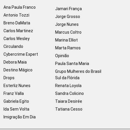
Ana Paula Franco
Jamari França
Antonio Tozzi
Jorge Grosso
Breno DaMata
Jorge Nunes
Carlos Martinez
Marcus Coltro
Carlos Wesley
Marina Elliot
Circulando
Marta Ramos
Cybercrime Expert
Opinião
Debora Maia
Paula Santa Maria
Destino Mágico
Grupo Mulheres do Brasil
Drops
Sul da Flórida
Esterliz Nunes
Renata Loyola
Franz Valla
Sandra Colicino
Gabriela Egito
Taiara Desirée
Ida Sem Volta
Tatiana Cesso
Imigração Em Dia