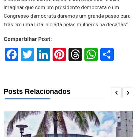
imaginar que com um presidente democrata e um
Congresso democrata daremos um grande passo para
trás em uma luta iniciada pelas mulheres há décadas”.
Compartilhar Post:
F
T
L
P
T
W
S
a
w
i
i
h
h
h
c
i
n
n
r
a
a
Posts Relacionados
e
t
k
t
e
t
r
b
t
e
e
a
s
e
o
e
d
r
d
A
o
r
I
e
s
p