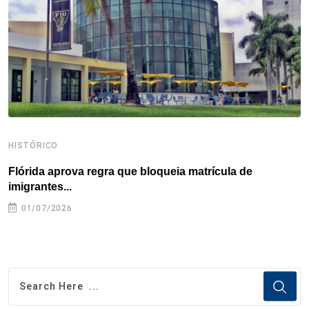
k
n
s
p
t
HISTÓRICO
H
Flórida aprova regra que bloqueia matrícula de
A
imigrantes...
01/07/2026