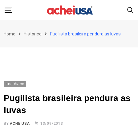
Skip
to
content
Home
Histórico
Pugilista brasileira pendura as luvas
HISTÓRICO
Pugilista brasileira pendura as
luvas
BY
ACHEIUSA
13/09/2013