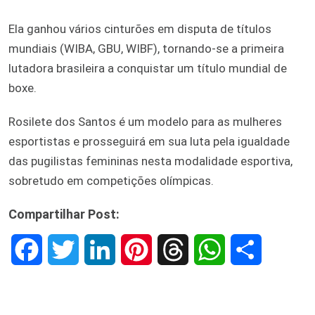
Ela ganhou vários cinturões em disputa de títulos
mundiais (WIBA, GBU, WIBF), tornando-se a primeira
lutadora brasileira a conquistar um título mundial de
boxe.
Rosilete dos Santos é um modelo para as mulheres
esportistas e prosseguirá em sua luta pela igualdade
das pugilistas femininas nesta modalidade esportiva,
sobretudo em competições olímpicas.
Compartilhar Post:
F
T
L
P
T
W
S
a
w
i
i
h
h
h
c
i
n
n
r
a
a