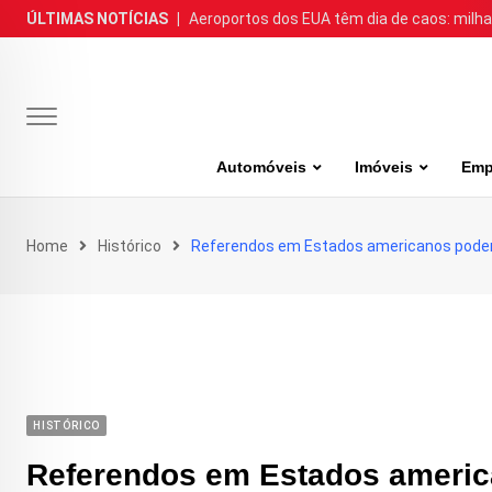
Skip
ÚLTIMAS NOTÍCIAS
|
Aeroportos dos EUA têm dia de caos: milh
to
content
Automóveis
Imóveis
Emp
Home
Histórico
Referendos em Estados americanos podem 
HISTÓRICO
Referendos em Estados america