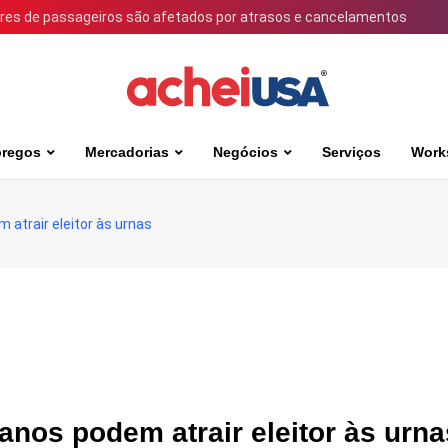
ares de passageiros são afetados por atrasos e cancelamentos
regos
Mercadorias
Negócios
Serviços
Work
atrair eleitor às urnas
nos podem atrair eleitor às urna