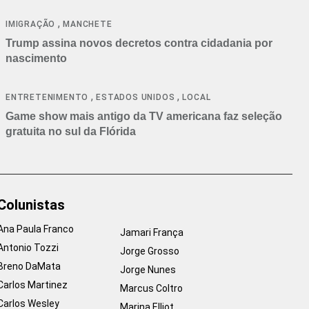
cancelamentos
,
IMIGRAÇÃO
MANCHETE
Trump assina novos decretos contra cidadania por
nascimento
,
,
ENTRETENIMENTO
ESTADOS UNIDOS
LOCAL
Game show mais antigo da TV americana faz seleção
gratuita no sul da Flórida
Colunistas
Ana Paula Franco
Jamari França
Antonio Tozzi
Jorge Grosso
Breno DaMata
Jorge Nunes
Carlos Martinez
Marcus Coltro
Carlos Wesley
Marina Elliot