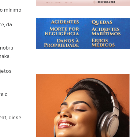
io mínimo.
te, da
anobra
saka.
jetos
re o
ent, disse