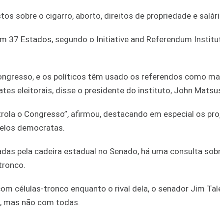
s sobre o cigarro, aborto, direitos de propriedade e salár
em 37 Estados, segundo o Initiative and Referendum Institu
Congresso, e os políticos têm usado os referendos como m
es eleitorais, disse o presidente do instituto, John Matsu
rola o Congresso”, afirmou, destacando em especial os pro
pelos democratas.
adas pela cadeira estadual no Senado, há uma consulta sob
tronco.
om células-tronco enquanto o rival dela, o senador Jim Tal
, mas não com todas.