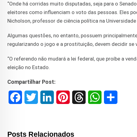
“Onde há corridas muito disputadas, seja para o Senado
eleitores como influenciam o voto das pessoas. Eles pod
Nicholson, professor de ciência política na Universidade 
Algumas questões, no entanto, possuem principalmente v
regularizando o jogo e a prostituição, devem decidir se
“O referendo não mudará a lei federal, que proíbe a vend
eleição no Estado.
Compartilhar Post:
F
T
L
P
T
W
S
a
w
i
i
h
h
h
c
i
n
n
r
a
a
Posts Relacionados