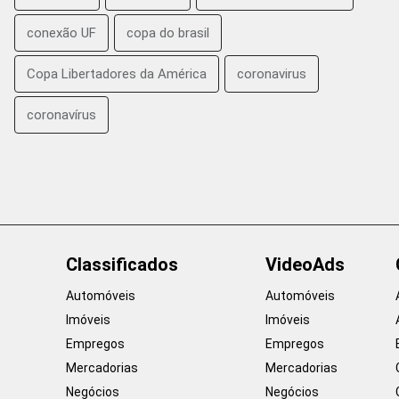
conexão UF
copa do brasil
Copa Libertadores da América
coronavirus
coronavírus
Classificados
VideoAds
Automóveis
Automóveis
Imóveis
Imóveis
Empregos
Empregos
Mercadorias
Mercadorias
Negócios
Negócios