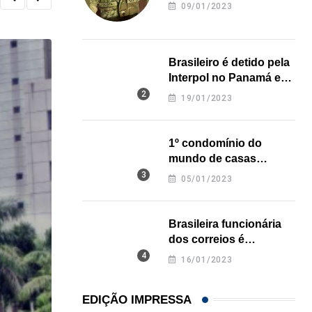
revela onde deixou o
09/01/2023
corpo
Brasileiro é detido pela
Interpol no Panamá e
pode pegar prisão
19/01/2023
perpétua nos EUA
1º condomínio do
mundo de casas
impressas em 3D é
05/01/2023
inaugurado no Texas
Brasileira funcionária
dos correios é
assassinada a facadas
16/01/2023
na Califórnia
EDIÇÃO IMPRESSA