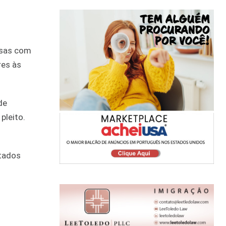
isas com
res às
de
pleito.
stados