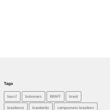
Tags
baccf
bolsonaro
BRAFF
brasil
brasileiros
brasileirão
campeonato brasileiro