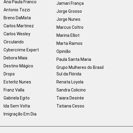
Ana Paula Franco
Jamari França
Antonio Tozzi
Jorge Grosso
Breno DaMata
Jorge Nunes
Carlos Martinez
Marcus Coltro
Carlos Wesley
Marina Elliot
Circulando
Marta Ramos
Cybercrime Expert
Opinião
Debora Maia
Paula Santa Maria
Destino Mágico
Grupo Mulheres do Brasil
Drops
Sul da Flórida
Esterliz Nunes
Renata Loyola
Franz Valla
Sandra Colicino
Gabriela Egito
Taiara Desirée
Ida Sem Volta
Tatiana Cesso
Imigração Em Dia