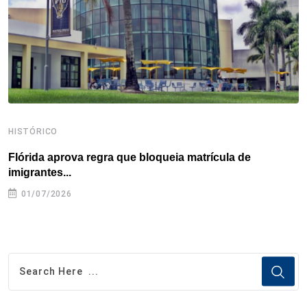
k
n
s
p
t
HISTÓRICO
H
Flórida aprova regra que bloqueia matrícula de
A
imigrantes...
01/07/2026