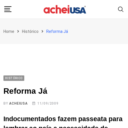
Skip
to
content
Home
Histórico
Reforma Já
HISTÓRICO
Reforma Já
BY
ACHEIUSA
11/09/2009
Indocumentados fazem passeata para