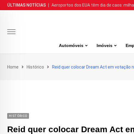
Skip
ÚLTIMAS NOTÍCIAS
|
Aeroportos dos EUA têm dia de caos: milh
to
content
Automóveis
Imóveis
Emp
Home
Histórico
Reid quer colocar Dream Act em votação 
HISTÓRICO
Reid quer colocar Dream Act 