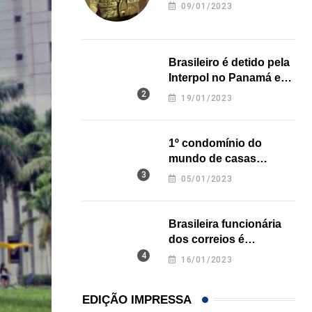
revela onde deixou o
09/01/2023
corpo
Brasileiro é detido pela
Interpol no Panamá e
pode pegar prisão
19/01/2023
perpétua nos EUA
1º condomínio do
mundo de casas
impressas em 3D é
05/01/2023
inaugurado no Texas
Brasileira funcionária
dos correios é
assassinada a facadas
16/01/2023
na Califórnia
EDIÇÃO IMPRESSA