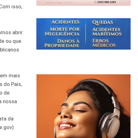
Com isso,
amos abrir
de ou que
ublicanos
, em mais
 do País,
o de
a nossa
ata da
e.gov):