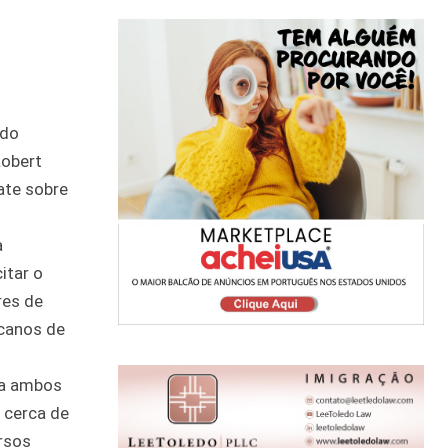
 do
Robert
ate sobre
a
itar o
res de
icanos de
ra ambos
, cerca de
rsos