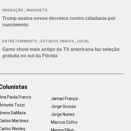
cancelamentos
,
IMIGRAÇÃO
MANCHETE
Trump assina novos decretos contra cidadania por
nascimento
,
,
ENTRETENIMENTO
ESTADOS UNIDOS
LOCAL
Game show mais antigo da TV americana faz seleção
gratuita no sul da Flórida
Colunistas
Ana Paula Franco
Jamari França
Antonio Tozzi
Jorge Grosso
Breno DaMata
Jorge Nunes
Carlos Martinez
Marcus Coltro
Carlos Wesley
Marina Elliot