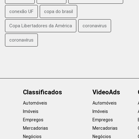
conexão UF
copa do brasil
Copa Libertadores da América
coronavirus
coronavírus
Classificados
VideoAds
Automóveis
Automóveis
Imóveis
Imóveis
Empregos
Empregos
Mercadorias
Mercadorias
Negócios
Negócios