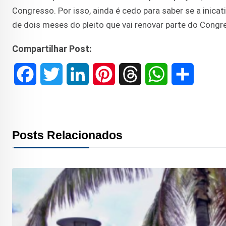
Congresso. Por isso, ainda é cedo para saber se a inica
de dois meses do pleito que vai renovar parte do Congr
Compartilhar Post:
F
T
L
P
T
W
S
a
w
i
i
h
h
h
c
i
n
n
r
a
a
Posts Relacionados
e
t
k
t
e
t
r
b
t
e
e
a
s
e
o
e
d
r
d
A
o
r
I
e
s
p