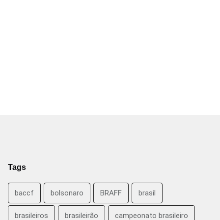
Tags
baccf
bolsonaro
BRAFF
brasil
brasileiros
brasileirão
campeonato brasileiro