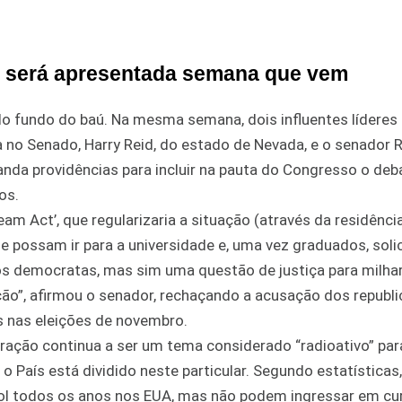
s será apresentada semana que vem
do fundo do baú. Na mesma semana, dois influentes líderes
a no Senado, Harry Reid, do estado de Nevada, e o senador 
da providências para incluir na pauta do Congresso o deb
os.
eam Act’, que regularizaria a situação (através da residênci
possam ir para a universidade e, uma vez graduados, solic
a os democratas, mas sim uma questão de justiça para milha
ação”, afirmou o senador, rechaçando a acusação dos republ
 nas eleições de novembro.
gração continua a ser um tema considerado “radioativo” pa
o País está dividido neste particular. Segundo estatísticas
ol todos os anos nos EUA, mas não podem ingressar em cu