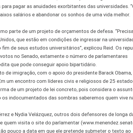
ara pagar as anuidades exorbitantes das universidades. “
ixos salários e abandonar os sonhos de uma vida melhor.
como parte de um projeto de orçamentos de defesa. “Precis
idos, que estão em condições de ingressar na universida
fim de seus estudos universitários”, explicou Reid. Os rep
 votos no Senado, extamente o número de parlamentares
ta que pode conseguir apoio bipartidário.
eto de imigração, com o apoio do presidente Barack Obama
 um encontro com líderes civis e religiosos de 25 estados
ma de um projeto de lei concreto, pois considera o assunt
ndo os indocumentados das sombras saberemos quem vive n
érrez e Nydia Velázquez, outros dois defensores de longa d
de quem visita o site do parlamentar (www.menendez.senat
tão pouco a data em que ele pretende submeter o texto ao