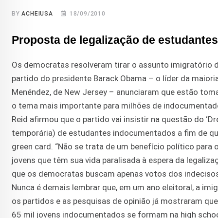
BY
ACHEIUSA
18/09/2010
Proposta de legalização de estudante
Os democratas resolveram tirar o assunto imigratório 
partido do presidente Barack Obama – o líder da maiori
Menéndez, de New Jersey – anunciaram que estão toman
o tema mais importante para milhões de indocumentad
Reid afirmou que o partido vai insistir na questão do ‘Dr
temporária) de estudantes indocumentados a fim de que 
green card. “Não se trata de um benefício político par
jovens que têm sua vida paralisada à espera da legaliz
que os democratas buscam apenas votos dos indecisos
Nunca é demais lembrar que, em um ano eleitoral, a imi
os partidos e as pesquisas de opinião já mostraram que 
65 mil jovens indocumentados se formam na high scho