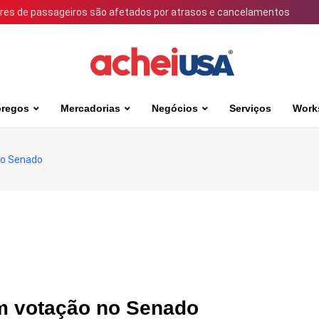
ares de passageiros são afetados por atrasos e cancelamentos
regos
Mercadorias
Negócios
Serviços
Work
no Senado
em votação no Senado