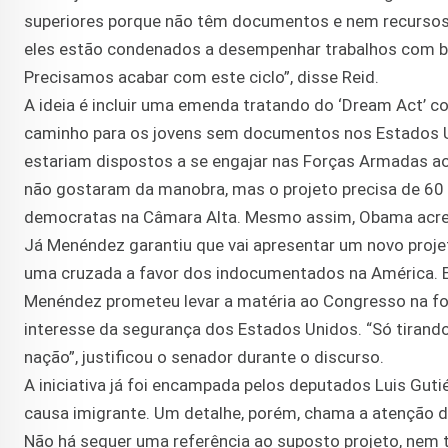
superiores porque não têm documentos e nem recursos p
eles estão condenados a desempenhar trabalhos com ba
Precisamos acabar com este ciclo”, disse Reid.
A ideia é incluir uma emenda tratando do ‘Dream Act’ 
caminho para os jovens sem documentos nos Estados Un
estariam dispostos a se engajar nas Forças Armadas ao 
não gostaram da manobra, mas o projeto precisa de 60
democratas na Câmara Alta. Mesmo assim, Obama acredi
Já Menéndez garantiu que vai apresentar um novo proj
uma cruzada a favor dos indocumentados na América. Em
Menéndez prometeu levar a matéria ao Congresso na for
interesse da segurança dos Estados Unidos. “Só tira
nação”, justificou o senador durante o discurso.
A iniciativa já foi encampada pelos deputados Luis Guti
causa imigrante. Um detalhe, porém, chama a atenção 
Não há sequer uma referência ao suposto projeto, nem 