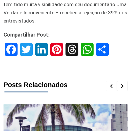
tem tido muita visibilidade com seu documentário Uma
Verdade Inconveniente – recebeu a rejeição de 39% dos
entrevistados.
Compartilhar Post:
F
T
L
P
T
W
S
a
w
i
i
h
h
h
c
i
n
n
r
a
a
Posts Relacionados
e
t
k
t
e
t
r
b
t
e
e
a
s
e
o
e
d
r
d
A
o
r
I
e
s
p