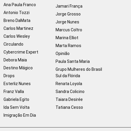
Ana Paula Franco
Jamari França
Antonio Tozzi
Jorge Grosso
Breno DaMata
Jorge Nunes
Carlos Martinez
Marcus Coltro
Carlos Wesley
Marina Elliot
Circulando
Marta Ramos
Cybercrime Expert
Opinião
Debora Maia
Paula Santa Maria
Destino Mágico
Grupo Mulheres do Brasil
Drops
Sul da Flórida
Esterliz Nunes
Renata Loyola
Franz Valla
Sandra Colicino
Gabriela Egito
Taiara Desirée
Ida Sem Volta
Tatiana Cesso
Imigração Em Dia