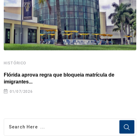
k
n
s
p
t
HISTÓRICO
H
Flórida aprova regra que bloqueia matrícula de
A
imigrantes...
01/07/2026