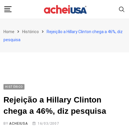
Skip
to
content
Home
Histórico
Rejeição a Hillary Clinton chega a 46%, diz
pesquisa
HISTÓRICO
Rejeição a Hillary Clinton
chega a 46%, diz pesquisa
BY
ACHEIUSA
16/03/2007