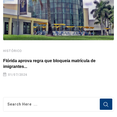
k
n
s
p
t
HISTÓRICO
H
Flórida aprova regra que bloqueia matrícula de
A
imigrantes...
01/07/2026