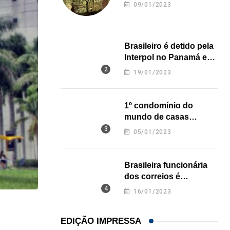
revela onde deixou o
09/01/2023
corpo
Brasileiro é detido pela
Interpol no Panamá e
pode pegar prisão
19/01/2023
perpétua nos EUA
1º condomínio do
mundo de casas
impressas em 3D é
05/01/2023
inaugurado no Texas
Brasileira funcionária
dos correios é
assassinada a facadas
16/01/2023
na Califórnia
HISTÓRICO
EDIÇÃO IMPRESSA
Açaí é reconhecido oficialmente como fruto brasi