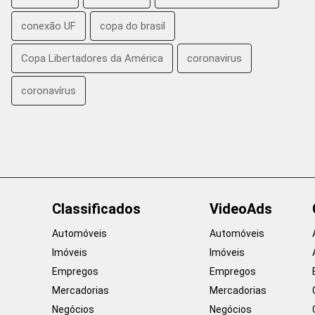
conexão UF
copa do brasil
Copa Libertadores da América
coronavirus
coronavírus
Classificados
VideoAds
Automóveis
Automóveis
Imóveis
Imóveis
Empregos
Empregos
Mercadorias
Mercadorias
Negócios
Negócios