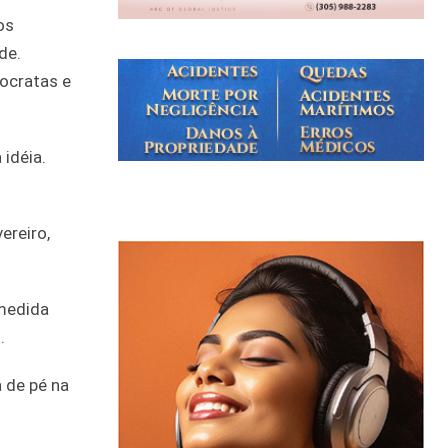
os
de.
ocratas e
idéia.
ereiro,
 medida
.
 de pé na