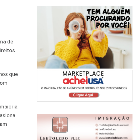
ema de
ireitos
anos que
com
 maioria
casiona
gam