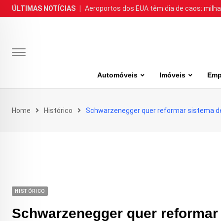
Skip
ÚLTIMAS NOTÍCIAS
|
Aeroportos dos EUA têm dia de caos: milh
to
content
Automóveis
Imóveis
Emp
Home
Histórico
Schwarzenegger quer reformar sistema de
HISTÓRICO
Schwarzenegger quer reformar 