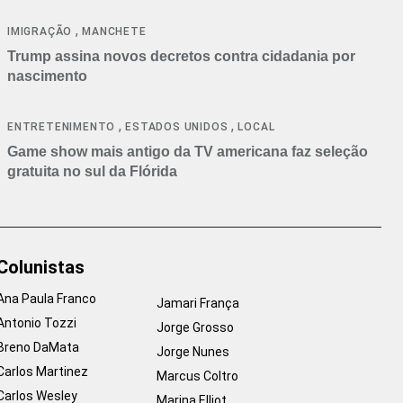
cancelamentos
,
IMIGRAÇÃO
MANCHETE
Trump assina novos decretos contra cidadania por
nascimento
,
,
ENTRETENIMENTO
ESTADOS UNIDOS
LOCAL
Game show mais antigo da TV americana faz seleção
gratuita no sul da Flórida
Colunistas
Ana Paula Franco
Jamari França
Antonio Tozzi
Jorge Grosso
Breno DaMata
Jorge Nunes
Carlos Martinez
Marcus Coltro
Carlos Wesley
Marina Elliot