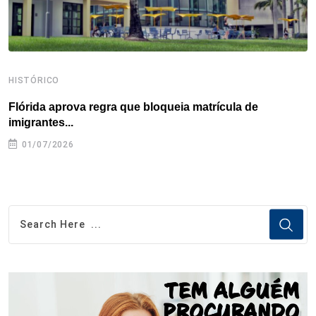
HISTÓRICO
H
Flórida aprova regra que bloqueia matrícula de
A
imigrantes...
01/07/2026