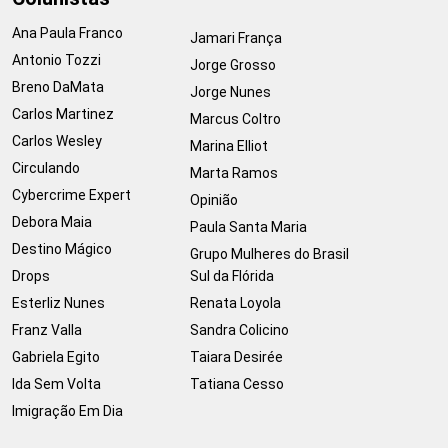
Ana Paula Franco
Jamari França
Antonio Tozzi
Jorge Grosso
Breno DaMata
Jorge Nunes
Carlos Martinez
Marcus Coltro
Carlos Wesley
Marina Elliot
Circulando
Marta Ramos
Cybercrime Expert
Opinião
Debora Maia
Paula Santa Maria
Destino Mágico
Grupo Mulheres do Brasil
Drops
Sul da Flórida
Esterliz Nunes
Renata Loyola
Franz Valla
Sandra Colicino
Gabriela Egito
Taiara Desirée
Ida Sem Volta
Tatiana Cesso
Imigração Em Dia