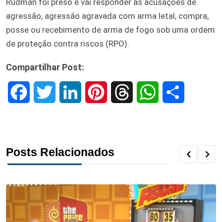
Rudman foi preso e vai responder às acusações de
agressão, agressão agravada com arma letal, compra,
posse ou recebimento de arma de fogo sob uma ordem
de proteção contra riscos (RPO).
Compartilhar Post:
F
T
L
P
T
W
S
a
w
i
i
h
h
h
c
i
n
n
r
a
a
Posts Relacionados
e
t
k
t
e
t
r
b
t
e
e
a
s
e
o
e
d
r
d
A