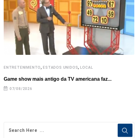
o
r
I
e
s
p
k
n
s
p
t
,
,
ENTRETENIMENTO
ESTADOS UNIDOS
LOCAL
L
Game show mais antigo da TV americana faz...
I
se
07/08/2026