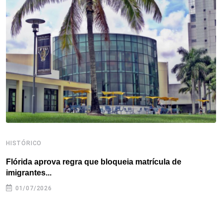
o
e
d
r
d
A
o
r
I
e
s
p
k
n
s
p
t
HISTÓRICO
H
Flórida aprova regra que bloqueia matrícula de
A
imigrantes...
01/07/2026