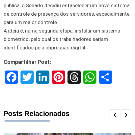
pública, o Senado decidiu estabelecer um novo sistema
de controle de presença dos servidores, especialmente
para um maior controle.
A ideia é, numa segunda etapa, instalar um sistema
biométrico, pelo qual os trabalhadores seriam
identificados pela impressão digital.
Compartilhar Post:
F
T
L
P
T
W
S
a
w
i
i
h
h
h
c
i
n
n
r
a
a
Posts Relacionados
e
t
k
t
e
t
r
b
t
e
e
a
s
e