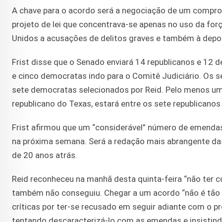
A chave para o acordo será a negociação de um comp
projeto de lei que concentrava-se apenas no uso da forç
Unidos a acusações de delitos graves e também à depo
Frist disse que o Senado enviará 14 republicanos e 12
e cinco democratas indo para o Comitê Judiciário. Os se
sete democratas selecionados por Reid. Pelo menos u
republicano do Texas, estará entre os sete republicanos
Frist afirmou que um “considerável” número de emendas
na próxima semana. Será a redação mais abrangente das
de 20 anos atrás.
Reid reconheceu na manhã desta quinta-feira “não ter c
também não conseguiu. Chegar a um acordo “não é tão fá
críticas por ter-se recusado em seguir adiante com o p
tentando descaracterizá-lo com as emendas e insistin