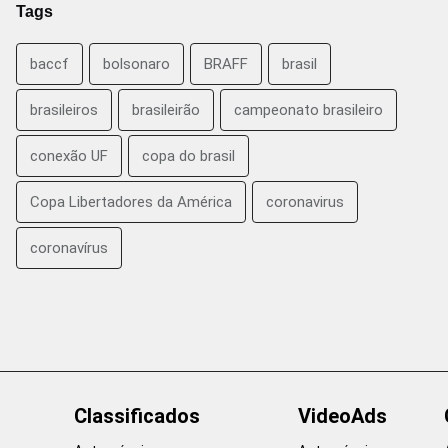
Tags
baccf
bolsonaro
BRAFF
brasil
brasileiros
brasileirão
campeonato brasileiro
conexão UF
copa do brasil
Copa Libertadores da América
coronavirus
coronavírus
Classificados
VideoAds