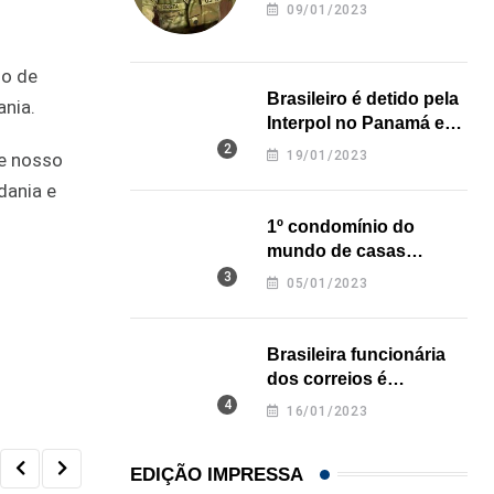
revela onde deixou o
09/01/2023
corpo
io de
Brasileiro é detido pela
ania.
Interpol no Panamá e
pode pegar prisão
19/01/2023
te nosso
perpétua nos EUA
dania e
1º condomínio do
mundo de casas
impressas em 3D é
05/01/2023
inaugurado no Texas
Brasileira funcionária
dos correios é
assassinada a facadas
16/01/2023
na Califórnia
EDIÇÃO IMPRESSA