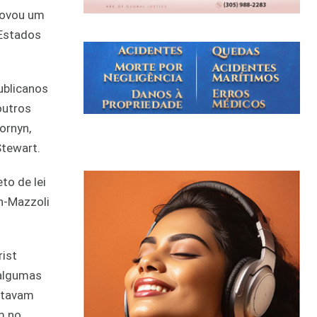
rovou um
 Estados
ublicanos
outros
ornyn,
Stewart.
to de lei
n-Mazzoli
rist
 algumas
estavam
m no