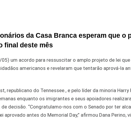
cionários da Casa Branca esperam que o p
o final deste mês
/05) um acordo para ressuscitar o amplo projeto de lei que
 cidadãos americanos e revelaram que tentarão aprová-la an
st, republicano do Tennessee., e pelo líder da minoria Harry 
semanas enquanto os imigrantes e seus apoiadores realiza
a de decisão. “Congratulamo-nos com o Senado por ter alc
i aprovado antes do Memorial Day,” afirmou Dana Perino, v