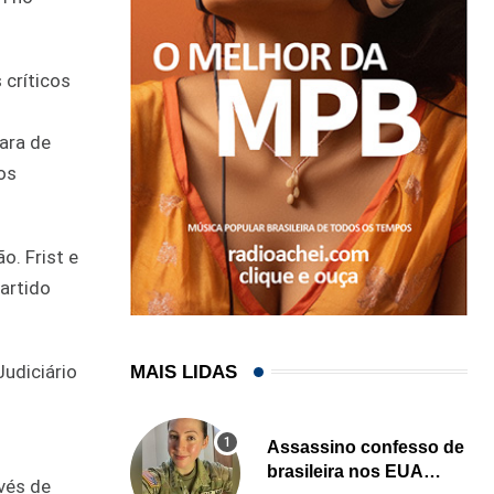
críticos
ara de
os
o. Frist e
artido
udiciário
MAIS LIDAS
Assassino confesso de
brasileira nos EUA
vés de