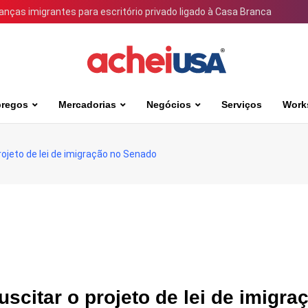
ianças imigrantes para escritório privado ligado à Casa Branca
regos
Mercadorias
Negócios
Serviços
Work
jeto de lei de imigração no Senado
citar o projeto de lei de imigra