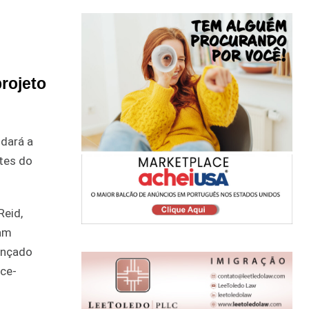
rojeto
 dará a
tes do
Reid,
ram
ançado
ice-