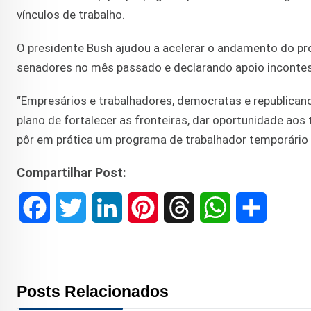
vínculos de trabalho.
O presidente Bush ajudou a acelerar o andamento do pro
senadores no mês passado e declarando apoio incontest
“Empresários e trabalhadores, democratas e republican
plano de fortalecer as fronteiras, dar oportunidade ao
pôr em prática um programa de trabalhador temporário r
Compartilhar Post:
F
T
L
P
T
W
S
a
w
i
i
h
h
h
c
i
n
n
r
a
a
Posts Relacionados
e
t
k
t
e
t
r