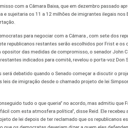
romisso com a Câmara Baixa, que em dezembro passado ap
a e sujeitaria os 11 a 12 milhões de imigrantes ilegais nos
rtação.
 democratas para negociar com a Câmara , com sete dos rep
te republicanos restantes serão escolhidos por Frist e os 
m opositor das medidas de compromisso, o senador John C
 restantes indicados para comitê, revelou o porta-voz Don 
 será debatido quando o Senado começar a discutir o proje
 leis de imigração desde o chamado projeto de lei Simpso
onseguido tudo o que queria” no acordo, mas admitiu que F
cil com esta atmosfera política”, disse Reid. Ele recebeu
rojeto de lei depois de ter reclamado que os republicanos 
do que os democratas deveriam dizer a quem eles defende