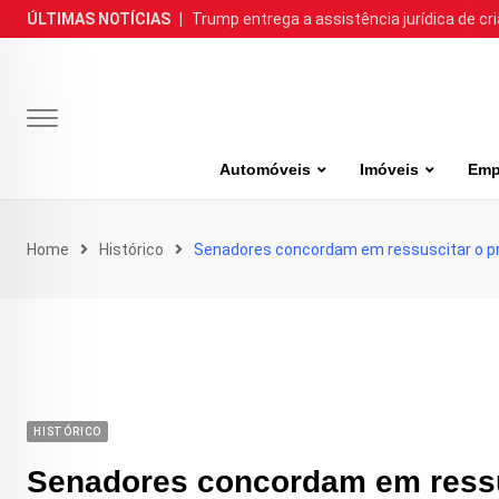
Skip
ÚLTIMAS NOTÍCIAS
|
Trump entrega a assistência jurídica de cr
to
content
Automóveis
Imóveis
Emp
Home
Histórico
Senadores concordam em ressuscitar o pro
HISTÓRICO
Senadores concordam em ressus