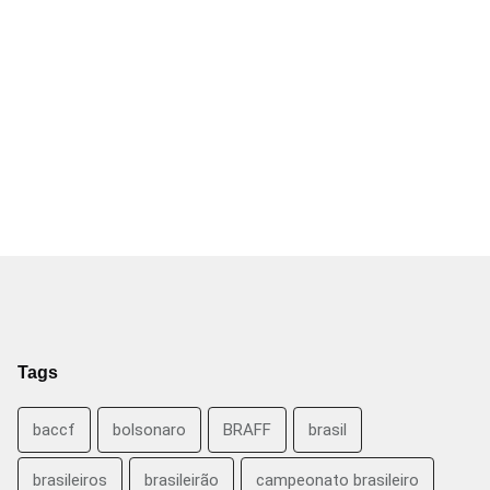
Tags
baccf
bolsonaro
BRAFF
brasil
brasileiros
brasileirão
campeonato brasileiro