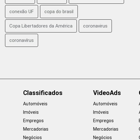
conexão UF
copa do brasil
Copa Libertadores da América
coronavirus
coronavírus
Classificados
VideoAds
Automóveis
Automóveis
Imóveis
Imóveis
Empregos
Empregos
Mercadorias
Mercadorias
Negócios
Negócios