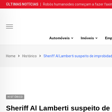
Skip
ÚLTIMAS NOTÍCIAS
|
Robôs humanoides começam a fazer faxina
to
content
Automóveis
Imóveis
Emp
Home
Histórico
Sheriff Al Lamberti suspeito de improbida
HISTÓRICO
Sheriff Al Lamberti suspeito de