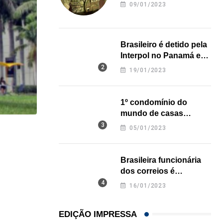
revela onde deixou o
09/01/2023
corpo
Brasileiro é detido pela
Interpol no Panamá e
pode pegar prisão
19/01/2023
perpétua nos EUA
1º condomínio do
mundo de casas
impressas em 3D é
05/01/2023
inaugurado no Texas
HISTÓRICO
Açaí é reconhecido oficialmente como fruto brasi
Brasileira funcionária
21/01/2026
dos correios é
assassinada a facadas
16/01/2023
na Califórnia
EDIÇÃO IMPRESSA