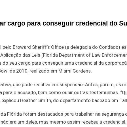
r cargo para conseguir credencial do S
pelo Broward Sheriff’s Office (a delegacia do Condado) e
 Aplicação das Leis (Florida Department of Law Enforcemen
s do seu cargo para conseguir uma credencial da corporaç
r Bowl de 2010, realizado em Miami Gardens.
ativa, que pode resultar em suspensão. Antes, porém, os 
sa para o acusado, bem como oubir outras testemunhas. “
”, explicou Heather Smith, do departamento baseado em Tal
s da Flórida foram destacados para trabalhar na segurança 
, não era um deles, mas mesmo assim recebeu a credencial.