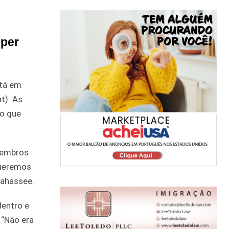
uper
stá em
t). As
ão que
membros
Queremos
lahassee.
dentro e
 “Não era