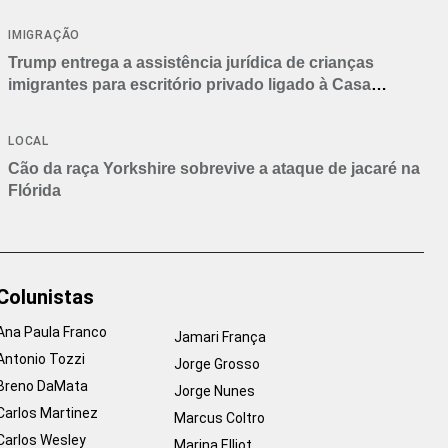
IMIGRAÇÃO
Trump entrega a assistência jurídica de crianças
imigrantes para escritório privado ligado à Casa
Branca
LOCAL
Cão da raça Yorkshire sobrevive a ataque de jacaré na
Flórida
Colunistas
Ana Paula Franco
Jamari França
Antonio Tozzi
Jorge Grosso
Breno DaMata
Jorge Nunes
Carlos Martinez
Marcus Coltro
Carlos Wesley
Marina Elliot