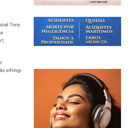
icial Tony
se
?,
e
o infringi