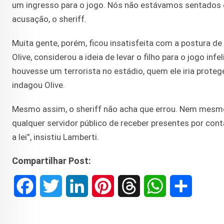
um ingresso para o jogo. Nós não estávamos sentados c
acusação, o sheriff.
Muita gente, porém, ficou insatisfeita com a postura de
Olive, considerou a ideia de levar o filho para o jogo infe
houvesse um terrorista no estádio, quem ele iria protege
indagou Olive.
Mesmo assim, o sheriff não acha que errou. Nem mesmo
qualquer servidor público de receber presentes por cont
a lei”, insistiu Lamberti.
Compartilhar Post:
F
T
L
P
T
W
S
a
w
i
i
h
h
h