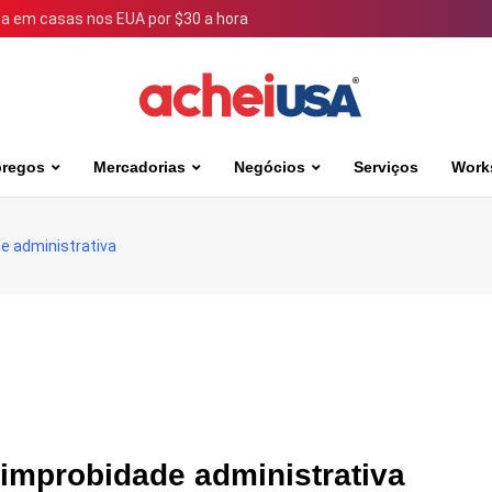
 em casas nos EUA por $30 a hora
regos
Mercadorias
Negócios
Serviços
Work
de administrativa
 improbidade administrativa