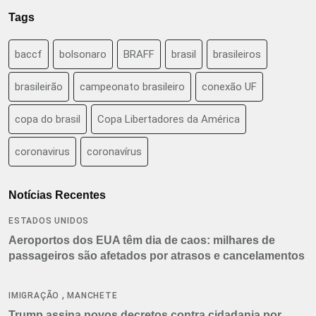
Tags
baccf
bolsonaro
BRAFF
brasil
brasileiros
brasileirão
campeonato brasileiro
conexão UF
copa do brasil
Copa Libertadores da América
coronavirus
coronavírus
Notícias Recentes
ESTADOS UNIDOS
Aeroportos dos EUA têm dia de caos: milhares de
passageiros são afetados por atrasos e cancelamentos
,
IMIGRAÇÃO
MANCHETE
Trump assina novos decretos contra cidadania por