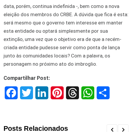
data, porém, continua indefinida -, bem como a nova
eleição dos membros do CRBE. A dúvida que fica é esta:
será mesmo que o governo tem interesse em manter
esta entidade ou optará simplesmente por sua
extinção, uma vez que o objetivo era de que a recém-
criada entidade pudesse servir como ponta de lança
junto às comunidades locais? Com a palavra, os
personagem no próximo ato do imbroglio.
Compartilhar Post:
F
T
L
P
T
W
S
a
w
i
i
h
h
h
c
i
n
n
r
a
a
Posts Relacionados
e
t
k
t
e
t
r