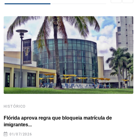
b
t
e
e
a
s
e
o
e
d
r
d
A
o
r
I
e
s
p
k
n
s
p
t
HISTÓRICO
H
Flórida aprova regra que bloqueia matrícula de
A
imigrantes...
01/07/2026