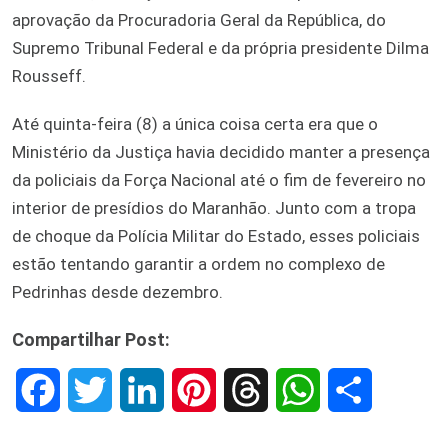
aprovação da Procuradoria Geral da República, do
Supremo Tribunal Federal e da própria presidente Dilma
Rousseff.
Até quinta-feira (8) a única coisa certa era que o
Ministério da Justiça havia decidido manter a presença
da policiais da Força Nacional até o fim de fevereiro no
interior de presídios do Maranhão. Junto com a tropa
de choque da Polícia Militar do Estado, esses policiais
estão tentando garantir a ordem no complexo de
Pedrinhas desde dezembro.
Compartilhar Post:
F
T
L
P
T
W
S
a
w
i
i
h
h
h