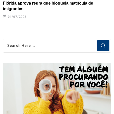
Flórida aprova regra que bloqueia matrícula de
A
imigrantes...
01/07/2026