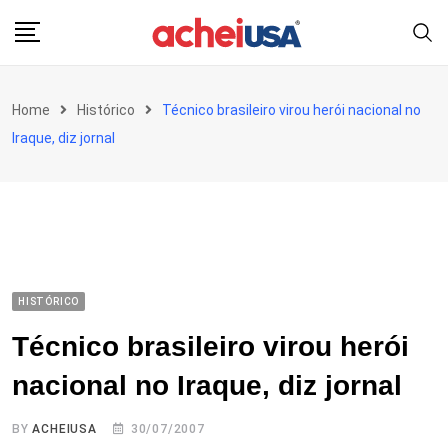
Skip
to
content
Home
Histórico
Técnico brasileiro virou herói nacional no
Iraque, diz jornal
HISTÓRICO
Técnico brasileiro virou herói
nacional no Iraque, diz jornal
BY
ACHEIUSA
30/07/2007