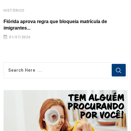
HISTÓRICO
H
Flórida aprova regra que bloqueia matrícula de
A
imigrantes...
01/07/2026