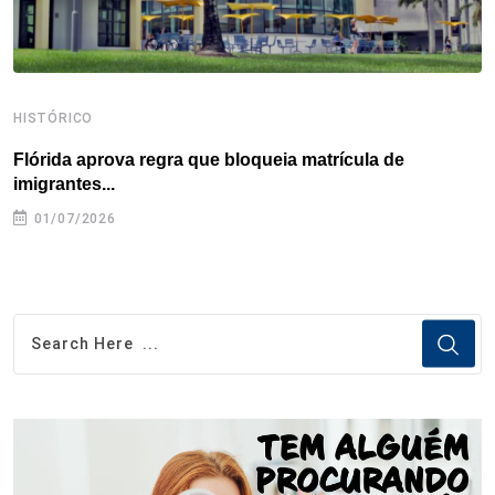
HISTÓRICO
H
Flórida aprova regra que bloqueia matrícula de
A
imigrantes...
01/07/2026