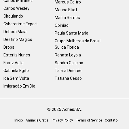
Carlos Martinez
Marcus Coltro
Carlos Wesley
Marina Elliot
Circulando
Marta Ramos
Cybercrime Expert
Opinião
Debora Maia
Paula Santa Maria
Destino Mágico
Grupo Mulheres do Brasil
Drops
Sul da Flórida
Esterliz Nunes
Renata Loyola
Franz Valla
Sandra Colicino
Gabriela Egito
Taiara Desirée
Ida Sem Volta
Tatiana Cesso
Imigração Em Dia
© 2025 AcheiUSA.
Início
Anuncie Grátis
Privacy Policy
Terms of Service
Contato