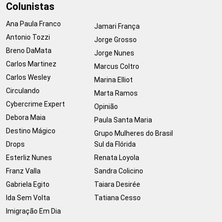
Colunistas
Ana Paula Franco
Jamari França
Antonio Tozzi
Jorge Grosso
Breno DaMata
Jorge Nunes
Carlos Martinez
Marcus Coltro
Carlos Wesley
Marina Elliot
Circulando
Marta Ramos
Cybercrime Expert
Opinião
Debora Maia
Paula Santa Maria
Destino Mágico
Grupo Mulheres do Brasil
Drops
Sul da Flórida
Esterliz Nunes
Renata Loyola
Franz Valla
Sandra Colicino
Gabriela Egito
Taiara Desirée
Ida Sem Volta
Tatiana Cesso
Imigração Em Dia