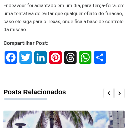
Endeavour foi adiantado em um dia, para terça-feira, em
uma tentativa de evitar que qualquer efeito do furacão,
caso ele siga para o Texas, onde fica a base de controle
da missão.
Compartilhar Post:
F
T
L
P
T
W
S
a
w
i
i
h
h
h
c
i
n
n
r
a
a
Posts Relacionados
e
t
k
t
e
t
r
b
t
e
e
a
s
e
o
e
d
r
d
A