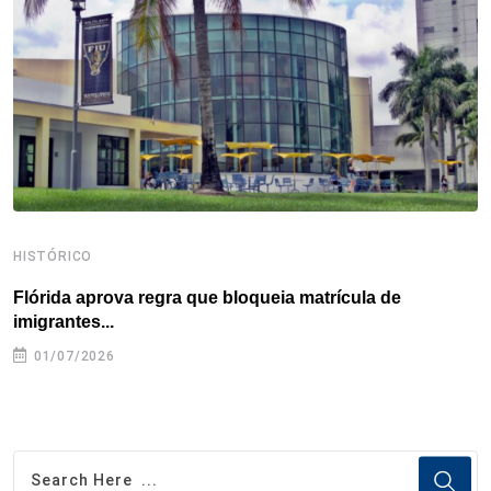
o
r
I
e
s
p
k
n
s
p
t
HISTÓRICO
H
Flórida aprova regra que bloqueia matrícula de
A
imigrantes...
01/07/2026