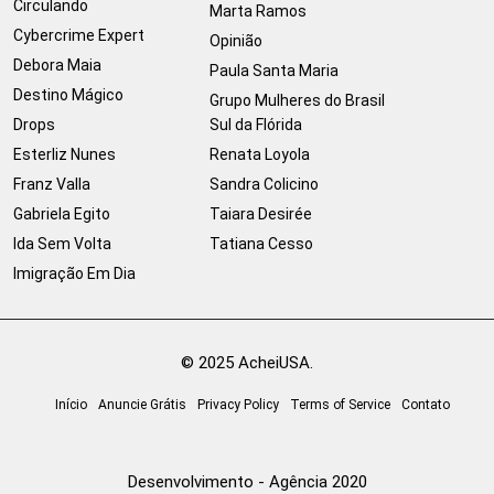
Circulando
Marta Ramos
Cybercrime Expert
Opinião
Debora Maia
Paula Santa Maria
Destino Mágico
Grupo Mulheres do Brasil
Drops
Sul da Flórida
Esterliz Nunes
Renata Loyola
Franz Valla
Sandra Colicino
Gabriela Egito
Taiara Desirée
Ida Sem Volta
Tatiana Cesso
Imigração Em Dia
© 2025 AcheiUSA.
Início
Anuncie Grátis
Privacy Policy
Terms of Service
Contato
Desenvolvimento - Agência 2020