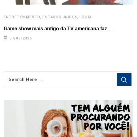
,
,
ENTRETENIMENTO
ESTADOS UNIDOS
LOCAL
L
Game show mais antigo da TV americana faz...
I
se
07/08/2026