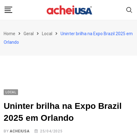
Skip
to
content
Home
Geral
Local
Uninter brilha na Expo Brazil 2025 em
Orlando
LOCAL
Uninter brilha na Expo Brazil
2025 em Orlando
BY
ACHEIUSA
25/04/2025