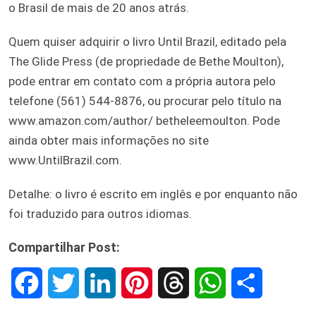
o Brasil de mais de 20 anos atrás.
Quem quiser adquirir o livro Until Brazil, editado pela
The Glide Press (de propriedade de Bethe Moulton),
pode entrar em contato com a própria autora pelo
telefone (561) 544-8876, ou procurar pelo título na
www.amazon.com/author/ betheleemoulton. Pode
ainda obter mais informações no site
www.UntilBrazil.com.
Detalhe: o livro é escrito em inglês e por enquanto não
foi traduzido para outros idiomas.
Compartilhar Post:
F
T
L
P
T
W
S
a
w
i
i
h
h
h