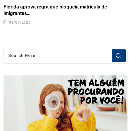
Flórida aprova regra que bloqueia matrícula de
A
imigrantes...
01/07/2026