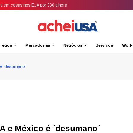
 em casas nos EUA por $30 a hora
regos
Mercadorias
Negócios
Serviços
Work
 é ´desumano´
UA e México é ´desumano´