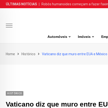
Skip
ÚLTIMAS NOTÍCIAS
|
Robôs humanoides começam a fazer faxina
to
content
Automóveis
Imóveis
Emp
Home
Histórico
Vaticano diz que muro entre EUA e México
HISTÓRICO
Vaticano diz que muro entre E