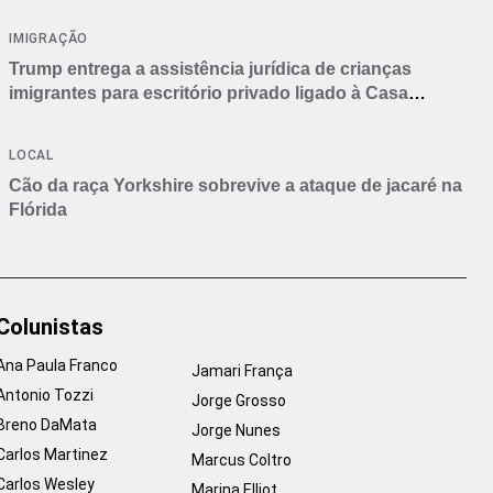
IMIGRAÇÃO
Trump entrega a assistência jurídica de crianças
imigrantes para escritório privado ligado à Casa
Branca
LOCAL
Cão da raça Yorkshire sobrevive a ataque de jacaré na
Flórida
Colunistas
Ana Paula Franco
Jamari França
Antonio Tozzi
Jorge Grosso
Breno DaMata
Jorge Nunes
Carlos Martinez
Marcus Coltro
Carlos Wesley
Marina Elliot