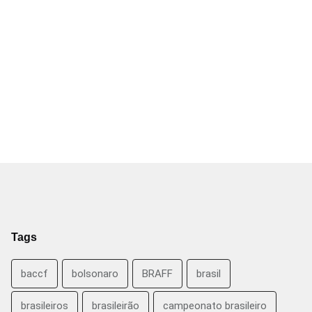
Tags
baccf
bolsonaro
BRAFF
brasil
brasileiros
brasileirão
campeonato brasileiro