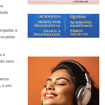
os
etade
brigadas a
 forçadas
s e
 do sexo
eitos
, e sim