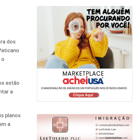
ira dos
Vaticano
 o
os estão
ntar a
is planos
êem a