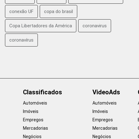
conexão UF
copa do brasil
Copa Libertadores da América
coronavirus
coronavírus
Classificados
VideoAds
Automóveis
Automóveis
Imóveis
Imóveis
Empregos
Empregos
Mercadorias
Mercadorias
Negócios
Negócios