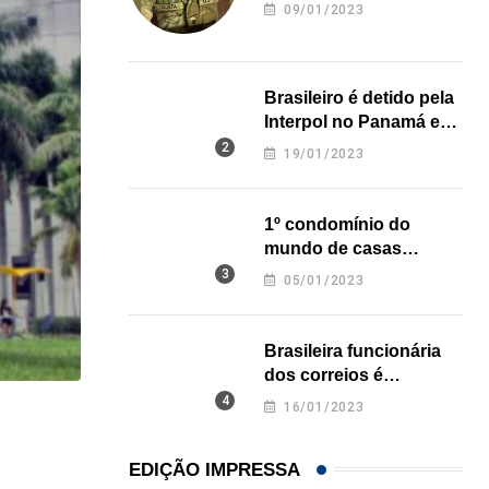
revela onde deixou o
09/01/2023
corpo
Brasileiro é detido pela
Interpol no Panamá e
pode pegar prisão
19/01/2023
perpétua nos EUA
1º condomínio do
mundo de casas
impressas em 3D é
05/01/2023
inaugurado no Texas
Brasileira funcionária
dos correios é
assassinada a facadas
16/01/2023
na Califórnia
HISTÓRICO
Açaí é reconhecido oficialmente como fruto brasi
EDIÇÃO IMPRESSA