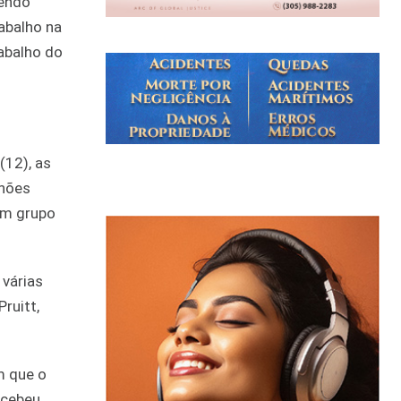
sendo
abalho na
abalho do
(12), as
lhões
um grupo
 várias
ruitt,
m que o
ecebeu