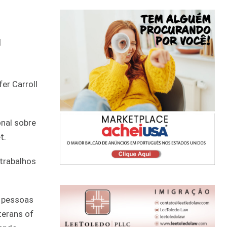
u
onal sobre
t.
 trabalhos
s pessoas
terans of