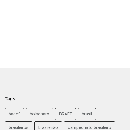
Tags
baccf
bolsonaro
BRAFF
brasil
brasileiros
brasileirão
campeonato brasileiro