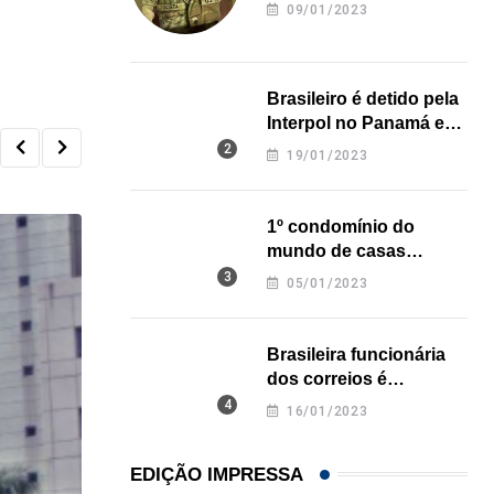
revela onde deixou o
09/01/2023
corpo
Brasileiro é detido pela
Interpol no Panamá e
pode pegar prisão
19/01/2023
perpétua nos EUA
1º condomínio do
mundo de casas
impressas em 3D é
05/01/2023
inaugurado no Texas
Brasileira funcionária
dos correios é
assassinada a facadas
16/01/2023
na Califórnia
EDIÇÃO IMPRESSA