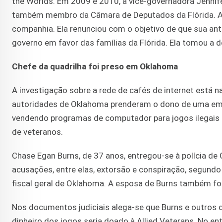
the Worlds. Em 2009 e 2010, a vice-governadora Jennife
também membro da Câmara de Deputados da Flórida. A 
companhia. Ela renunciou com o objetivo de que sua ant
governo em favor das famílias da Flórida. Ela tomou a d
Chefe da quadrilha foi preso em Oklahoma
A investigação sobre a rede de cafés de internet está n
autoridades de Oklahoma prenderam o dono de uma emp
vendendo programas de computador para jogos ilegais na
de veteranos.
Chase Egan Burns, de 37 anos, entregou-se à polícia de 
acusações, entre elas, extorsão e conspiração, segundo
fiscal geral de Oklahoma. A esposa de Burns também foi
Nos documentos judiciais alega-se que Burns e outros
dinheiro dos jogos seria doado à Allied Veterans. No e