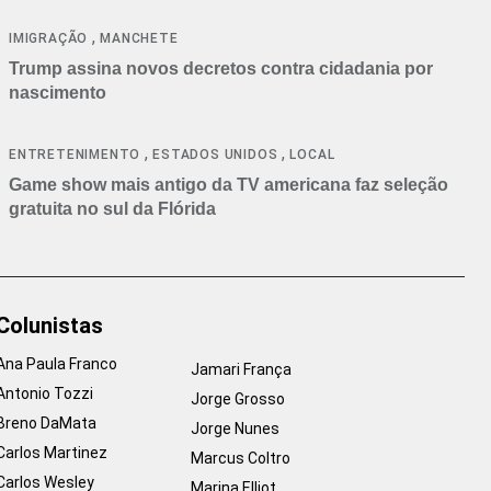
cancelamentos
,
IMIGRAÇÃO
MANCHETE
Trump assina novos decretos contra cidadania por
nascimento
,
,
ENTRETENIMENTO
ESTADOS UNIDOS
LOCAL
Game show mais antigo da TV americana faz seleção
gratuita no sul da Flórida
Colunistas
Ana Paula Franco
Jamari França
Antonio Tozzi
Jorge Grosso
Breno DaMata
Jorge Nunes
Carlos Martinez
Marcus Coltro
Carlos Wesley
Marina Elliot