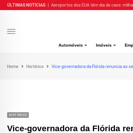
Skip
ÚLTIMAS NOTÍCIAS
|
Aeroportos dos EUA têm dia de caos: milh
to
content
Automóveis
Imóveis
Emp
Home
Histórico
Vice-governadora da Flórida renuncia ao s
HISTÓRICO
Vice-governadora da Flórida re