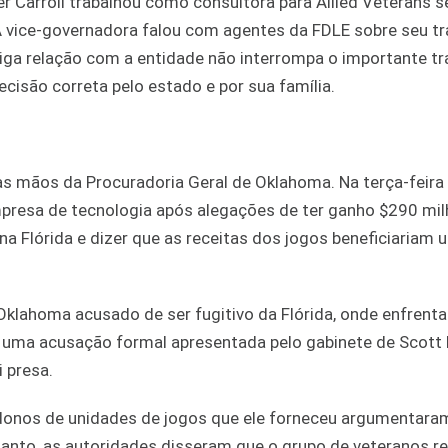
r Carroll trabalhou como consultora para Allied Veterans 
vice-governadora falou com agentes da FDLE sobre seu tr
iga relação com a entidade não interrompa o importante tr
ecisão correta pelo estado e por sua família.
as mãos da Procuradoria Geral de Oklahoma. Na terça-feira 
resa de tecnologia após alegações de ter ganho $290 mi
 Flórida e dizer que as receitas dos jogos beneficiariam 
Oklahoma acusado de ser fugitivo da Flórida, onde enfrenta
 uma acusação formal apresentada pelo gabinete de Scott P
 presa.
 donos de unidades de jogos que ele forneceu argumentara
ntanto, as autoridades disseram que o grupo de veteranos r