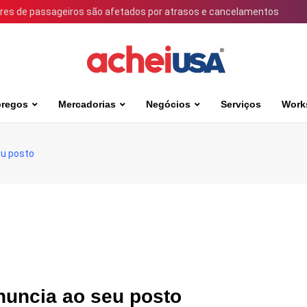
ares de passageiros são afetados por atrasos e cancelamentos
regos
Mercadorias
Negócios
Serviços
Work
eu posto
nuncia ao seu posto