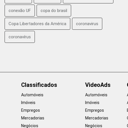
conexão UF
copa do brasil
Copa Libertadores da América
coronavirus
coronavírus
Classificados
VideoAds
Automóveis
Automóveis
Imóveis
Imóveis
Empregos
Empregos
Mercadorias
Mercadorias
Negócios
Negócios